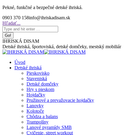
Skip
Pekné, funkčné a bezpečné detské ihriská.
to
0903 370 158
info@ihriskadisam.sk
content
Search:
Hľadať...
IHRISKÁ DISAM
Detské ihriská, športoviská, detské domčeky, mestský mobiliár
Úvod
Detské ihriská
Pieskovisko
Staveniská
Detské domčeky
Hry s pieskom
Hojdačky
Pružinové a prevažovacie hojdačky
Lanovky
Kolotoče
Chôdza a balans
Trampolíny
Lanové pyramídy SMB
Cvičenie, street workout