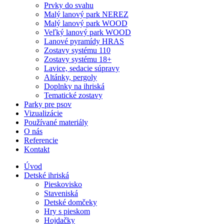
Prvky do svahu
Malý lanový park NEREZ
Malý lanový park WOOD
Veľký lanový park WOOD
Lanové pyramídy HRAS
Zostavy systému 110
Zostavy systému 18+
Lavice, sedacie súpravy
Altánky, pergoly
Doplnky na ihriská
Tematické zostavy
Parky pre psov
Vizualizácie
Používané materiály
O nás
Referencie
Kontakt
Úvod
Detské ihriská
Pieskovisko
Staveniská
Detské domčeky
Hry s pieskom
Hojdačky