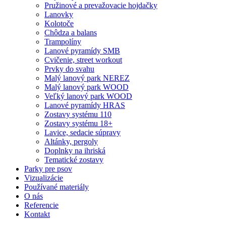
Pružinové a prevažovacie hojdačky
Lanovky
Kolotoče
Chôdza a balans
Trampolíny
Lanové pyramídy SMB
Cvičenie, street workout
Prvky do svahu
Malý lanový park NEREZ
Malý lanový park WOOD
Veľký lanový park WOOD
Lanové pyramídy HRAS
Zostavy systému 110
Zostavy systému 18+
Lavice, sedacie súpravy
Altánky, pergoly
Doplnky na ihriská
Tematické zostavy
Parky pre psov
Vizualizácie
Používané materiály
O nás
Referencie
Kontakt