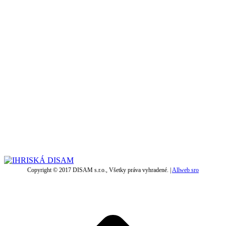
Copyright © 2017 DISAM s.r.o., Všetky práva vyhradené. |
Allweb sro
t
T