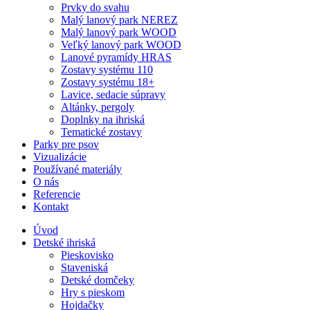
Prvky do svahu
Malý lanový park NEREZ
Malý lanový park WOOD
Veľký lanový park WOOD
Lanové pyramídy HRAS
Zostavy systému 110
Zostavy systému 18+
Lavice, sedacie súpravy
Altánky, pergoly
Doplnky na ihriská
Tematické zostavy
Parky pre psov
Vizualizácie
Používané materiály
O nás
Referencie
Kontakt
Úvod
Detské ihriská
Pieskovisko
Staveniská
Detské domčeky
Hry s pieskom
Hojdačky