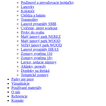
Pružinové a prevažovacie hojdačky
Lanovky
Kolotoče
Chôdza a balans
Trampolíny
Lanové pyramídy SMB
Cvičenie, street workout
Prvky do svahu
Malý lanový park NEREZ
Malý lanový park WOOD
Veľký lanový park WOOD
Lanové pyramídy HRAS
Zostavy systému 110
Zostavy systému 18+
Lavice, sedacie súpravy
Altánky, pergoly
Doplnky na ihriská
Tematické zostavy
Parky pre psov
Vizualizácie
Používané materiály
O nás
Referencie
Kontakt