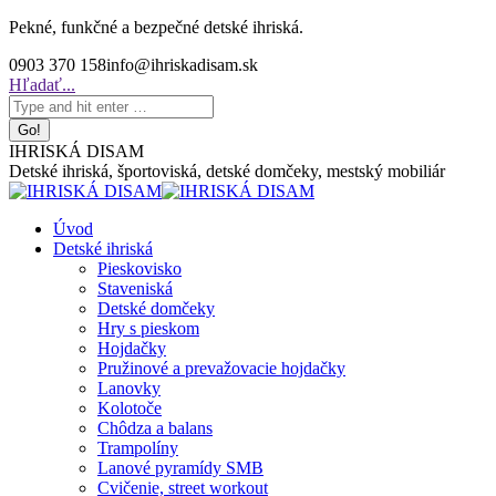
Skip
Pekné, funkčné a bezpečné detské ihriská.
to
0903 370 158
info@ihriskadisam.sk
content
Search:
Hľadať...
IHRISKÁ DISAM
Detské ihriská, športoviská, detské domčeky, mestský mobiliár
Úvod
Detské ihriská
Pieskovisko
Staveniská
Detské domčeky
Hry s pieskom
Hojdačky
Pružinové a prevažovacie hojdačky
Lanovky
Kolotoče
Chôdza a balans
Trampolíny
Lanové pyramídy SMB
Cvičenie, street workout