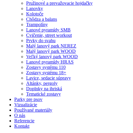
Pružinové a prevažovacie hojdačky
Lanovky
Kolotoče
Chôdza a balans
Trampolíny
Lanové pyramídy SMB
Cvičenie, street workout
Prvky do svahu
Malý lanový park NEREZ
Malý lanový park WOOD
Veľký lanový park WOOD
Lanové pyramídy HRAS
Zostavy systému 110
Zostavy systému 18+
Lavice, sedacie súpravy
Altánky, pergoly
Doplnky na ihriská
Tematické zostavy
Parky pre psov
Vizualizácie
Používané materiály
O nás
Referencie
Kontakt