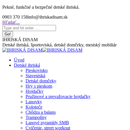
Skip
Pekné, funkčné a bezpečné detské ihriská.
to
0903 370 158
info@ihriskadisam.sk
content
Search:
Hľadať...
IHRISKÁ DISAM
Detské ihriská, športoviská, detské domčeky, mestský mobiliár
Úvod
Detské ihriská
Pieskovisko
Staveniská
Detské domčeky
Hry s pieskom
Hojdačky
Pružinové a prevažovacie hojdačky
Lanovky
Kolotoče
Chôdza a balans
Trampolíny
Lanové pyramídy SMB
Cvičenie, street workout