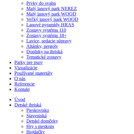
Prvky do svahu
Malý lanový park NEREZ
Malý lanový park WOOD
Veľký lanový park WOOD
Lanové pyramídy HRAS
Zostavy systému 110
Zostavy systému 18+
Lavice, sedacie súpravy
Altánky, pergoly
Doplnky na ihriská
Tematické zostavy
Parky pre psov
Vizualizácie
Používané materiály
O nás
Referencie
Kontakt
Úvod
Detské ihriská
Pieskovisko
Staveniská
Detské domčeky
Hry s pieskom
Hojdačky