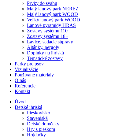
Prvky do svahu
Malý lanový park NEREZ
Malý lanový park WOOD
Veľký lanový park WOOD
Lanové pyramídy HRAS
Zostavy systému 110
Zostavy systému 18+
Lavice, sedacie súpravy
Altánky, pergoly
Doplnky na ihriská
Tematické zostavy
Parky pre psov
Vizualizácie
Používané materiály
O nás
Referencie
Kontakt
Úvod
Detské ihriská
Pieskovisko
Staveniská
Detské domčeky
Hry s pieskom
Hojdačky