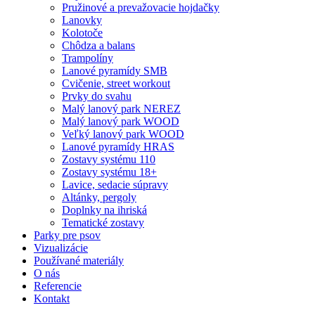
Pružinové a prevažovacie hojdačky
Lanovky
Kolotoče
Chôdza a balans
Trampolíny
Lanové pyramídy SMB
Cvičenie, street workout
Prvky do svahu
Malý lanový park NEREZ
Malý lanový park WOOD
Veľký lanový park WOOD
Lanové pyramídy HRAS
Zostavy systému 110
Zostavy systému 18+
Lavice, sedacie súpravy
Altánky, pergoly
Doplnky na ihriská
Tematické zostavy
Parky pre psov
Vizualizácie
Používané materiály
O nás
Referencie
Kontakt