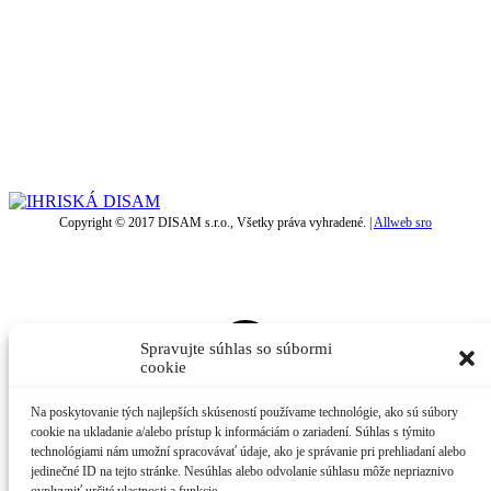
Copyright © 2017 DISAM s.r.o., Všetky práva vyhradené. |
Allweb sro
t
T
Spravujte súhlas so súbormi
cookie
Na poskytovanie tých najlepších skúseností používame technológie, ako sú súbory
cookie na ukladanie a/alebo prístup k informáciám o zariadení. Súhlas s týmito
technológiami nám umožní spracovávať údaje, ako je správanie pri prehliadaní alebo
jedinečné ID na tejto stránke. Nesúhlas alebo odvolanie súhlasu môže nepriaznivo