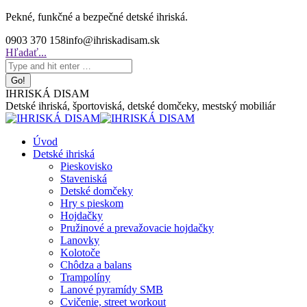
Skip
Pekné, funkčné a bezpečné detské ihriská.
to
0903 370 158
info@ihriskadisam.sk
content
Search:
Hľadať...
IHRISKÁ DISAM
Detské ihriská, športoviská, detské domčeky, mestský mobiliár
Úvod
Detské ihriská
Pieskovisko
Staveniská
Detské domčeky
Hry s pieskom
Hojdačky
Pružinové a prevažovacie hojdačky
Lanovky
Kolotoče
Chôdza a balans
Trampolíny
Lanové pyramídy SMB
Cvičenie, street workout