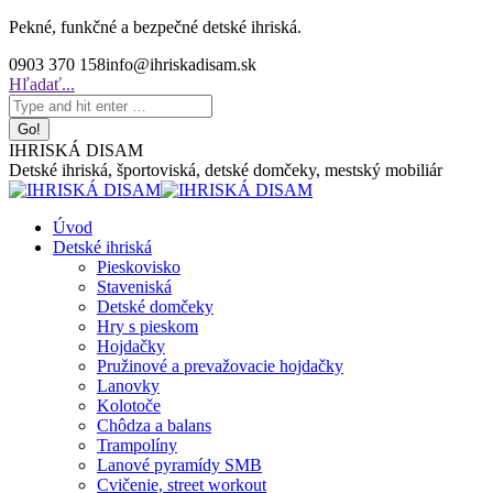
Skip
Pekné, funkčné a bezpečné detské ihriská.
to
0903 370 158
info@ihriskadisam.sk
content
Search:
Hľadať...
IHRISKÁ DISAM
Detské ihriská, športoviská, detské domčeky, mestský mobiliár
Úvod
Detské ihriská
Pieskovisko
Staveniská
Detské domčeky
Hry s pieskom
Hojdačky
Pružinové a prevažovacie hojdačky
Lanovky
Kolotoče
Chôdza a balans
Trampolíny
Lanové pyramídy SMB
Cvičenie, street workout