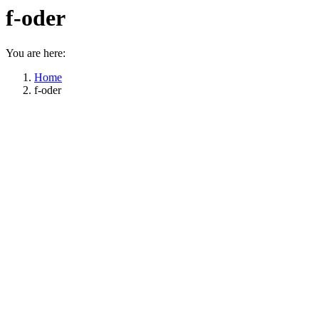
f-oder
You are here:
Home
f-oder