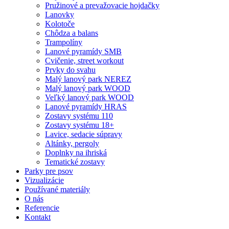
Pružinové a prevažovacie hojdačky
Lanovky
Kolotoče
Chôdza a balans
Trampolíny
Lanové pyramídy SMB
Cvičenie, street workout
Prvky do svahu
Malý lanový park NEREZ
Malý lanový park WOOD
Veľký lanový park WOOD
Lanové pyramídy HRAS
Zostavy systému 110
Zostavy systému 18+
Lavice, sedacie súpravy
Altánky, pergoly
Doplnky na ihriská
Tematické zostavy
Parky pre psov
Vizualizácie
Používané materiály
O nás
Referencie
Kontakt