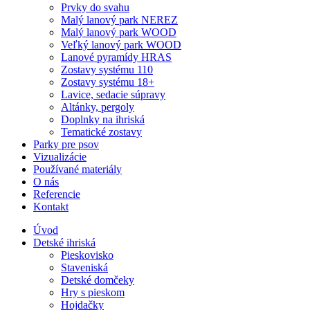
Prvky do svahu
Malý lanový park NEREZ
Malý lanový park WOOD
Veľký lanový park WOOD
Lanové pyramídy HRAS
Zostavy systému 110
Zostavy systému 18+
Lavice, sedacie súpravy
Altánky, pergoly
Doplnky na ihriská
Tematické zostavy
Parky pre psov
Vizualizácie
Používané materiály
O nás
Referencie
Kontakt
Úvod
Detské ihriská
Pieskovisko
Staveniská
Detské domčeky
Hry s pieskom
Hojdačky