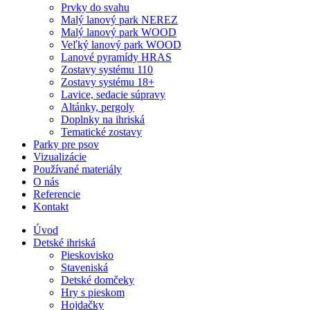
Prvky do svahu
Malý lanový park NEREZ
Malý lanový park WOOD
Veľký lanový park WOOD
Lanové pyramídy HRAS
Zostavy systému 110
Zostavy systému 18+
Lavice, sedacie súpravy
Altánky, pergoly
Doplnky na ihriská
Tematické zostavy
Parky pre psov
Vizualizácie
Používané materiály
O nás
Referencie
Kontakt
Úvod
Detské ihriská
Pieskovisko
Staveniská
Detské domčeky
Hry s pieskom
Hojdačky