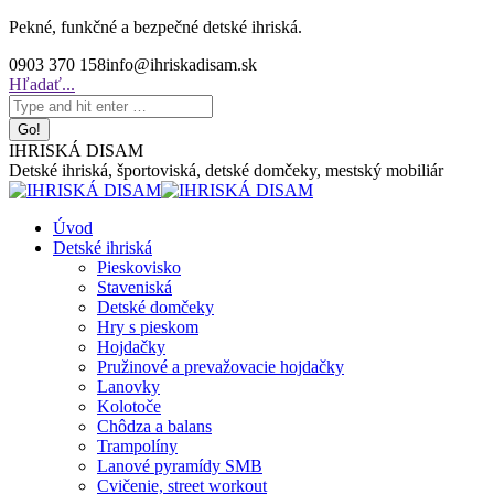
Skip
Pekné, funkčné a bezpečné detské ihriská.
to
0903 370 158
info@ihriskadisam.sk
content
Search:
Hľadať...
IHRISKÁ DISAM
Detské ihriská, športoviská, detské domčeky, mestský mobiliár
Úvod
Detské ihriská
Pieskovisko
Staveniská
Detské domčeky
Hry s pieskom
Hojdačky
Pružinové a prevažovacie hojdačky
Lanovky
Kolotoče
Chôdza a balans
Trampolíny
Lanové pyramídy SMB
Cvičenie, street workout