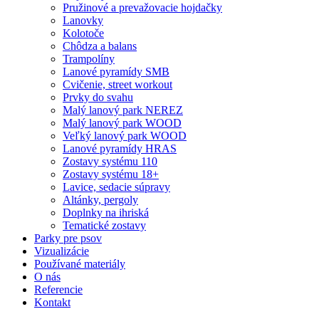
Pružinové a prevažovacie hojdačky
Lanovky
Kolotoče
Chôdza a balans
Trampolíny
Lanové pyramídy SMB
Cvičenie, street workout
Prvky do svahu
Malý lanový park NEREZ
Malý lanový park WOOD
Veľký lanový park WOOD
Lanové pyramídy HRAS
Zostavy systému 110
Zostavy systému 18+
Lavice, sedacie súpravy
Altánky, pergoly
Doplnky na ihriská
Tematické zostavy
Parky pre psov
Vizualizácie
Používané materiály
O nás
Referencie
Kontakt