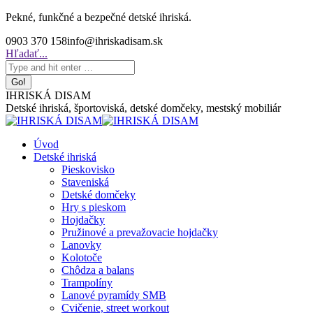
Skip
Pekné, funkčné a bezpečné detské ihriská.
to
0903 370 158
info@ihriskadisam.sk
content
Search:
Hľadať...
IHRISKÁ DISAM
Detské ihriská, športoviská, detské domčeky, mestský mobiliár
Úvod
Detské ihriská
Pieskovisko
Staveniská
Detské domčeky
Hry s pieskom
Hojdačky
Pružinové a prevažovacie hojdačky
Lanovky
Kolotoče
Chôdza a balans
Trampolíny
Lanové pyramídy SMB
Cvičenie, street workout