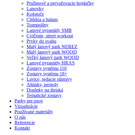
Pružinové a prevažovacie hojdačky
Lanovky
Kolotoče
Chôdza a balans
Trampolíny
Lanové pyramídy SMB
Cvičenie, street workout
Prvky do svahu
Malý lanový park NEREZ
Malý lanový park WOOD
Veľký lanový park WOOD
Lanové pyramídy HRAS
Zostavy systému 110
Zostavy systému 18+
Lavice, sedacie súpravy
Altánky, pergoly
Doplnky na ihriská
Tematické zostavy
Parky pre psov
Vizualizácie
Používané materiály
O nás
Referencie
Kontakt