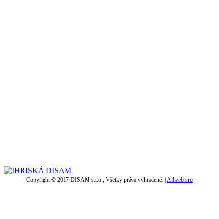
Copyright © 2017 DISAM s.r.o., Všetky práva vyhradené. |
Allweb sro
t
T