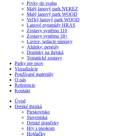
Prvky do svahu
Malý lanový park NEREZ
Malý lanový park WOOD
Veľký lanový park WOOD
Lanové pyramídy HRAS
Zostavy systému 110
Zostavy systému 18+
Lavice, sedacie súpravy
Altánky, pergoly
Doplnky na ihriská
Tematické zostavy
Parky pre psov
Vizualizácie
Používané materiály
O nás
Referencie
Kontakt
Úvod
Detské ihriská
Pieskovisko
Staveniská
Detské domčeky
Hry s pieskom
Hojdačky