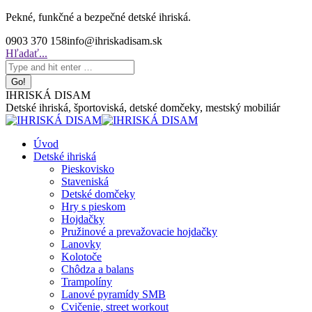
Skip
Pekné, funkčné a bezpečné detské ihriská.
to
0903 370 158
info@ihriskadisam.sk
content
Search:
Hľadať...
IHRISKÁ DISAM
Detské ihriská, športoviská, detské domčeky, mestský mobiliár
Úvod
Detské ihriská
Pieskovisko
Staveniská
Detské domčeky
Hry s pieskom
Hojdačky
Pružinové a prevažovacie hojdačky
Lanovky
Kolotoče
Chôdza a balans
Trampolíny
Lanové pyramídy SMB
Cvičenie, street workout