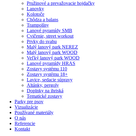
Pružinové a prevažovacie hojdačky
Lanovky
Kolotoče
Chôdza a balans
Trampolíny
Lanové pyramídy SMB
Cvičenie, street workout
Prvky do svahu
Malý lanový park NEREZ
Malý lanový park WOOD
Veľký lanový park WOOD
Lanové pyramídy HRAS
Zostavy systému 110
Zostavy systému 18+
Lavice, sedacie súpravy
Altánky, pergoly
Doplnky na ihriská
Tematické zostavy
Parky pre psov
Vizualizácie
Používané materiály
O nás
Referencie
Kontakt