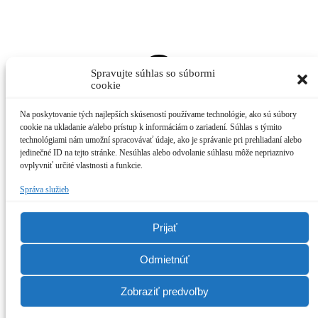
t
T
Spravujte súhlas so súbormi
cookie
Na poskytovanie tých najlepších skúseností používame technológie, ako sú súbory
cookie na ukladanie a/alebo prístup k informáciám o zariadení. Súhlas s týmito
technológiami nám umožní spracovávať údaje, ako je správanie pri prehliadaní alebo
jedinečné ID na tejto stránke. Nesúhlas alebo odvolanie súhlasu môže nepriaznivo
ovplyvniť určité vlastnosti a funkcie.
Správa služieb
Prijať
Odmietnúť
Zobraziť predvoľby