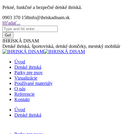
Skip
Pekné, funkčné a bezpečné detské ihriská.
to
0903 370 158
info@ihriskadisam.sk
content
Search:
Hľadať...
IHRISKÁ DISAM
Detské ihriská, športoviská, detské domčeky, mestský mobiliár
Úvod
Detské ihriská
Parky pre psov
Vizualizácie
Používané materiály
O nás
Referencie
Kontakt
Úvod
Detské ihriská