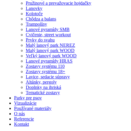
Pružinové a prevažovacie hojdačky
Lanovky
Kolotoče
Chôdza a balans
Trampolíny
Lanové pyramídy SMB
Cvičenie, street workout
Prvky do svahu
Malý lanový park NEREZ
Malý lanový park WOOD
Veľký lanový park WOOD
Lanové pyramídy HRAS
Zostavy systému 110
Zostavy systému 18+
Lavice, sedacie súpravy
Altánky, pergoly
Doplnky na ihriská
Tematické zostavy
Parky pre psov
Vizualizácie
Používané materiály
O nás
Referencie
Kontakt