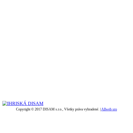
Copyright © 2017 DISAM s.r.o., Všetky práva vyhradené. |
Allweb sro
t
T