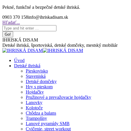
Skip
Pekné, funkčné a bezpečné detské ihriská.
to
0903 370 158
info@ihriskadisam.sk
content
Search:
Hľadať...
IHRISKÁ DISAM
Detské ihriská, športoviská, detské domčeky, mestský mobiliár
Úvod
Detské ihriská
Pieskovisko
Staveniská
Detské domčeky
Hry s pieskom
Hojdačky
Pružinové a prevažovacie hojdačky
Lanovky
Kolotoče
Chôdza a balans
Trampolíny
Lanové pyramídy SMB
Cvičenie, street workout