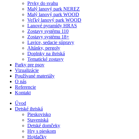
Prvky do svahu
Malý lanový park NEREZ
Malý lanový park WOOD
Veľký lanový park WOOD
Lanové pyramídy HRAS
Zostavy systému 110
Zostavy systému 18+
Lavice, sedacie súpravy
Altánky, pergoly
Doplnky na ihriská
Tematické zostavy
Parky pre psov
Vizualizácie
Používané materiály
O nás
Referencie
Kontakt
Úvod
Detské ihriská
Pieskovisko
Staveniská
Detské domčeky
Hry s pieskom
Hojdačky