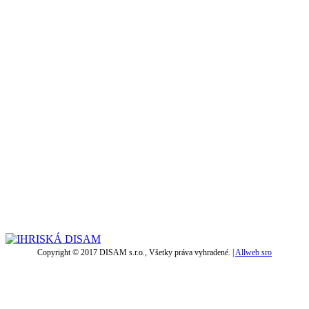
Copyright © 2017 DISAM s.r.o., Všetky práva vyhradené. |
Allweb sro
t
T