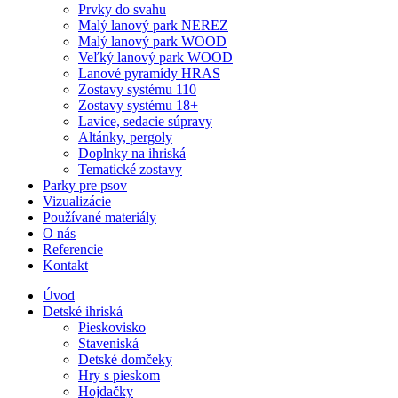
Prvky do svahu
Malý lanový park NEREZ
Malý lanový park WOOD
Veľký lanový park WOOD
Lanové pyramídy HRAS
Zostavy systému 110
Zostavy systému 18+
Lavice, sedacie súpravy
Altánky, pergoly
Doplnky na ihriská
Tematické zostavy
Parky pre psov
Vizualizácie
Používané materiály
O nás
Referencie
Kontakt
Úvod
Detské ihriská
Pieskovisko
Staveniská
Detské domčeky
Hry s pieskom
Hojdačky