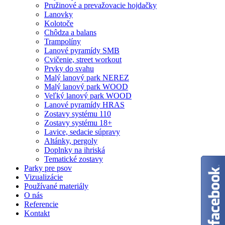
Pružinové a prevažovacie hojdačky
Lanovky
Kolotoče
Chôdza a balans
Trampolíny
Lanové pyramídy SMB
Cvičenie, street workout
Prvky do svahu
Malý lanový park NEREZ
Malý lanový park WOOD
Veľký lanový park WOOD
Lanové pyramídy HRAS
Zostavy systému 110
Zostavy systému 18+
Lavice, sedacie súpravy
Altánky, pergoly
Doplnky na ihriská
Tematické zostavy
Parky pre psov
Vizualizácie
Používané materiály
O nás
Referencie
Kontakt