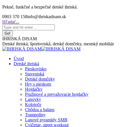
Skip
Pekné, funkčné a bezpečné detské ihriská.
to
0903 370 158
info@ihriskadisam.sk
content
Search:
Hľadať...
IHRISKÁ DISAM
Detské ihriská, športoviská, detské domčeky, mestský mobiliár
Úvod
Detské ihriská
Pieskovisko
Staveniská
Detské domčeky
Hry s pieskom
Hojdačky
Pružinové a prevažovacie hojdačky
Lanovky
Kolotoče
Chôdza a balans
Trampolíny
Lanové pyramídy SMB
Cvičenie, street workout