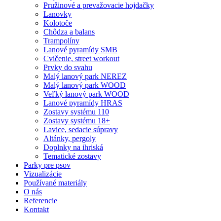
Pružinové a prevažovacie hojdačky
Lanovky
Kolotoče
Chôdza a balans
Trampolíny
Lanové pyramídy SMB
Cvičenie, street workout
Prvky do svahu
Malý lanový park NEREZ
Malý lanový park WOOD
Veľký lanový park WOOD
Lanové pyramídy HRAS
Zostavy systému 110
Zostavy systému 18+
Lavice, sedacie súpravy
Altánky, pergoly
Doplnky na ihriská
Tematické zostavy
Parky pre psov
Vizualizácie
Používané materiály
O nás
Referencie
Kontakt