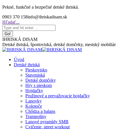
Skip
Pekné, funkčné a bezpečné detské ihriská.
to
0903 370 158
info@ihriskadisam.sk
content
Search:
Hľadať...
IHRISKÁ DISAM
Detské ihriská, športoviská, detské domčeky, mestský mobiliár
Úvod
Detské ihriská
Pieskovisko
Staveniská
Detské domčeky
Hry s pieskom
Hojdačky
Pružinové a prevažovacie hojdačky
Lanovky
Kolotoče
Chôdza a balans
Trampolíny
Lanové pyramídy SMB
Cvičenie, street workout