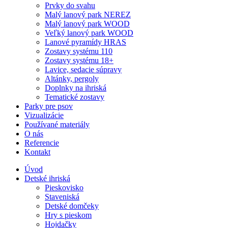
Prvky do svahu
Malý lanový park NEREZ
Malý lanový park WOOD
Veľký lanový park WOOD
Lanové pyramídy HRAS
Zostavy systému 110
Zostavy systému 18+
Lavice, sedacie súpravy
Altánky, pergoly
Doplnky na ihriská
Tematické zostavy
Parky pre psov
Vizualizácie
Používané materiály
O nás
Referencie
Kontakt
Úvod
Detské ihriská
Pieskovisko
Staveniská
Detské domčeky
Hry s pieskom
Hojdačky