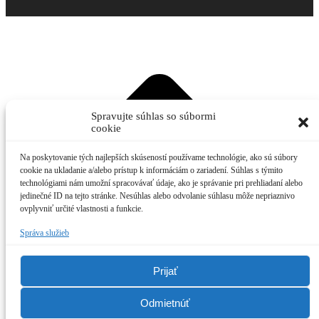
t
T
Spravujte súhlas so súbormi
cookie
Na poskytovanie tých najlepších skúseností používame technológie, ako sú súbory
cookie na ukladanie a/alebo prístup k informáciám o zariadení. Súhlas s týmito
technológiami nám umožní spracovávať údaje, ako je správanie pri prehliadaní alebo
jedinečné ID na tejto stránke. Nesúhlas alebo odvolanie súhlasu môže nepriaznivo
ovplyvniť určité vlastnosti a funkcie.
Správa služieb
Prijať
Odmietnúť