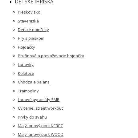
DETSKÉ IHRISKÁ
Pieskovisko
Staveniská
Detské domčeky
Hry s pieskom
Hojdačky
Pružinové a prevažovacie hojdačky
Lanovky
Kolotoče
Chôdza a balans
Trampolíny
Lanové pyramídy SMB
Cvičenie, street workout
Prvky do svahu
Malý lanový park NEREZ
Malý lanový park WOOD