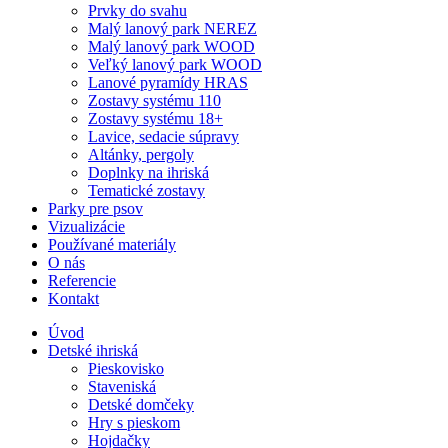
Prvky do svahu
Malý lanový park NEREZ
Malý lanový park WOOD
Veľký lanový park WOOD
Lanové pyramídy HRAS
Zostavy systému 110
Zostavy systému 18+
Lavice, sedacie súpravy
Altánky, pergoly
Doplnky na ihriská
Tematické zostavy
Parky pre psov
Vizualizácie
Používané materiály
O nás
Referencie
Kontakt
Úvod
Detské ihriská
Pieskovisko
Staveniská
Detské domčeky
Hry s pieskom
Hojdačky