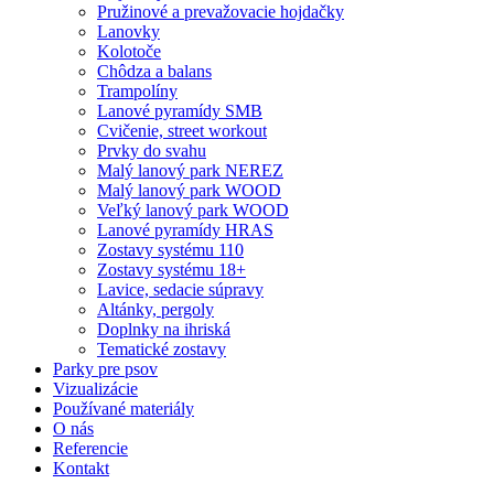
Pružinové a prevažovacie hojdačky
Lanovky
Kolotoče
Chôdza a balans
Trampolíny
Lanové pyramídy SMB
Cvičenie, street workout
Prvky do svahu
Malý lanový park NEREZ
Malý lanový park WOOD
Veľký lanový park WOOD
Lanové pyramídy HRAS
Zostavy systému 110
Zostavy systému 18+
Lavice, sedacie súpravy
Altánky, pergoly
Doplnky na ihriská
Tematické zostavy
Parky pre psov
Vizualizácie
Používané materiály
O nás
Referencie
Kontakt