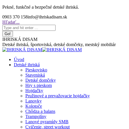
Skip
Pekné, funkčné a bezpečné detské ihriská.
to
0903 370 158
info@ihriskadisam.sk
content
Search:
Hľadať...
IHRISKÁ DISAM
Detské ihriská, športoviská, detské domčeky, mestský mobiliár
Úvod
Detské ihriská
Pieskovisko
Staveniská
Detské domčeky
Hry s pieskom
Hojdačky
Pružinové a prevažovacie hojdačky
Lanovky
Kolotoče
Chôdza a balans
Trampolíny
Lanové pyramídy SMB
Cvičenie, street workout