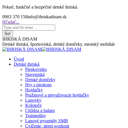
Skip
Pekné, funkčné a bezpečné detské ihriská.
to
0903 370 158
info@ihriskadisam.sk
content
Search:
Hľadať...
IHRISKÁ DISAM
Detské ihriská, športoviská, detské domčeky, mestský mobiliár
Úvod
Detské ihriská
Pieskovisko
Staveniská
Detské domčeky
Hry s pieskom
Hojdačky
Pružinové a prevažovacie hojdačky
Lanovky
Kolotoče
Chôdza a balans
Trampolíny
Lanové pyramídy SMB
Cvičenie, street workout