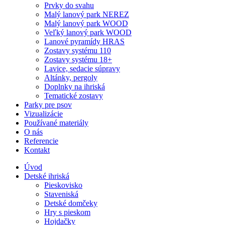
Prvky do svahu
Malý lanový park NEREZ
Malý lanový park WOOD
Veľký lanový park WOOD
Lanové pyramídy HRAS
Zostavy systému 110
Zostavy systému 18+
Lavice, sedacie súpravy
Altánky, pergoly
Doplnky na ihriská
Tematické zostavy
Parky pre psov
Vizualizácie
Používané materiály
O nás
Referencie
Kontakt
Úvod
Detské ihriská
Pieskovisko
Staveniská
Detské domčeky
Hry s pieskom
Hojdačky