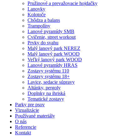
Pružinové a prevažovacie hojdačky
Lanovky
Kolotoče
Chôdza a balans
Trampolíny
Lanové pyramídy SMB
Cvičenie, street workout
Prvky do svahu
Malý lanový park NEREZ
Malý lanový park WOOD
Veľký lanový park WOOD
Lanové pyramídy HRAS
Zostavy systému 110
Zostavy systému 18+
Lavice, sedacie súpravy
Altánky, pergoly
Doplnky na ihriská
Tematické zostavy
Parky pre psov
Vizualizácie
Používané materiály
O nás
Referencie
Kontakt