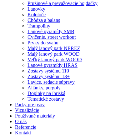
Pružinové a prevažovacie hojdačky
Lanovky
Kolotoče
Chôdza a balans
Trampolíny
Lanové pyramídy SMB
Cvičenie, street workout
Prvky do svahu
Malý lanový park NEREZ
Malý lanový park WOOD
Veľký lanový park WOOD
Lanové pyramídy HRAS
Zostavy systému 110
Zostavy systému 18+
Lavice, sedacie súpravy
Altánky, pergoly
Doplnky na ihriská
Tematické zostavy
Parky pre psov
Vizualizácie
Používané materiály
O nás
Referencie
Kontakt