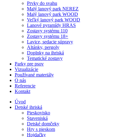
Prvky do svahu
Malý lanový park NEREZ
Malý lanový park WOOD
Veľký lanový park WOOD
Lanové pyramídy HRAS
Zostavy systému 110
Zostavy systému 18+
Lavice, sedacie súpravy
Altánky, pergoly
Doplnky na ihriská
Tematické zostavy
Parky pre psov
Vizualizácie
Používané materiály
O nás
Referencie
Kontakt
Úvod
Detské ihriská
Pieskovisko
Staveniská
Detské domčeky
Hry s pieskom
Hojdačky