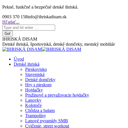
Skip
Pekné, funkčné a bezpečné detské ihriská.
to
0903 370 158
info@ihriskadisam.sk
content
Search:
Hľadať...
IHRISKÁ DISAM
Detské ihriská, športoviská, detské domčeky, mestský mobiliár
Úvod
Detské ihriská
Pieskovisko
Staveniská
Detské domčeky
Hry s pieskom
Hojdačky
Pružinové a prevažovacie hojdačky
Lanovky
Kolotoče
Chôdza a balans
Trampolíny
Lanové pyramídy SMB
Cvičenie, street workout