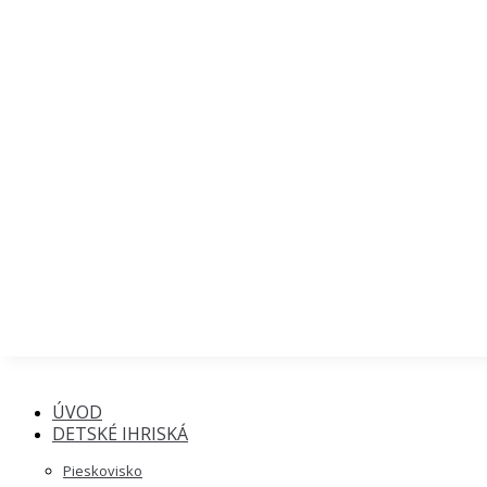
TRAMPOLÍNY
LANOVÉ PYRAMÍDY SMB
CVIČENIE, STREET WORKOUT
PRVKY DO SVAHU
MALÝ LANOVÝ PARK NEREZ
MALÝ LANOVÝ PARK WOOD
VEĽKÝ LANOVÝ PARK WOOD
LANOVÉ PYRAMÍDY HRAS
ZOSTAVY SYSTÉMU 110
ZOSTAVY SYSTÉMU 18+
LAVICE, SEDACIE SÚPRAVY
ALTÁNKY, PERGOLY
DOPLNKY NA IHRISKÁ
TEMATICKÉ ZOSTAVY
PARKY PRE PSOV
VIZUALIZÁCIE
POUŽÍVAN
ÚVOD
DETSKÉ IHRISKÁ
Pieskovisko