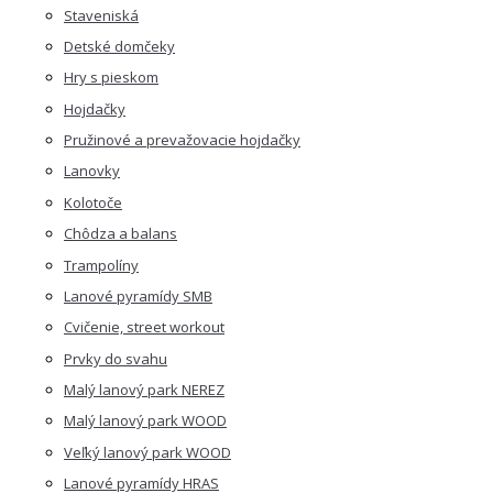
Staveniská
Detské domčeky
Hry s pieskom
Hojdačky
Pružinové a prevažovacie hojdačky
Lanovky
Kolotoče
Chôdza a balans
Trampolíny
Lanové pyramídy SMB
Cvičenie, street workout
Prvky do svahu
Malý lanový park NEREZ
Malý lanový park WOOD
Veľký lanový park WOOD
Lanové pyramídy HRAS