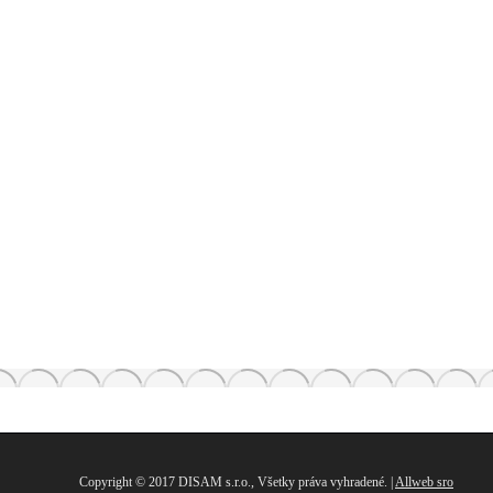
Copyright © 2017 DISAM s.r.o., Všetky práva vyhradené. |
Allweb sro