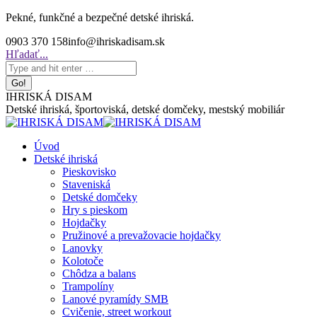
Skip
Pekné, funkčné a bezpečné detské ihriská.
to
0903 370 158
info@ihriskadisam.sk
content
Search:
Hľadať...
IHRISKÁ DISAM
Detské ihriská, športoviská, detské domčeky, mestský mobiliár
Úvod
Detské ihriská
Pieskovisko
Staveniská
Detské domčeky
Hry s pieskom
Hojdačky
Pružinové a prevažovacie hojdačky
Lanovky
Kolotoče
Chôdza a balans
Trampolíny
Lanové pyramídy SMB
Cvičenie, street workout