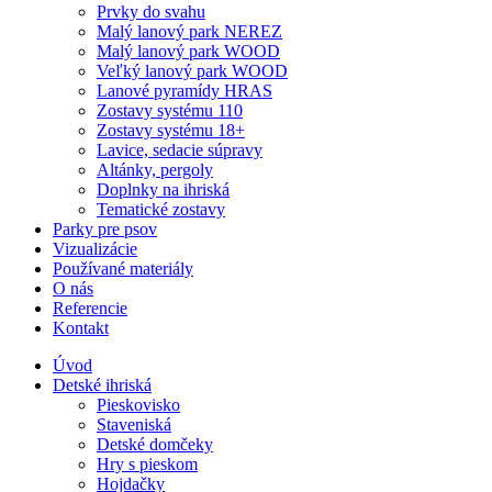
Prvky do svahu
Malý lanový park NEREZ
Malý lanový park WOOD
Veľký lanový park WOOD
Lanové pyramídy HRAS
Zostavy systému 110
Zostavy systému 18+
Lavice, sedacie súpravy
Altánky, pergoly
Doplnky na ihriská
Tematické zostavy
Parky pre psov
Vizualizácie
Používané materiály
O nás
Referencie
Kontakt
Úvod
Detské ihriská
Pieskovisko
Staveniská
Detské domčeky
Hry s pieskom
Hojdačky