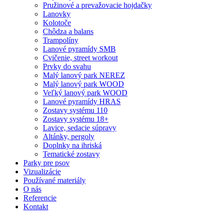
Pružinové a prevažovacie hojdačky
Lanovky
Kolotoče
Chôdza a balans
Trampolíny
Lanové pyramídy SMB
Cvičenie, street workout
Prvky do svahu
Malý lanový park NEREZ
Malý lanový park WOOD
Veľký lanový park WOOD
Lanové pyramídy HRAS
Zostavy systému 110
Zostavy systému 18+
Lavice, sedacie súpravy
Altánky, pergoly
Doplnky na ihriská
Tematické zostavy
Parky pre psov
Vizualizácie
Používané materiály
O nás
Referencie
Kontakt