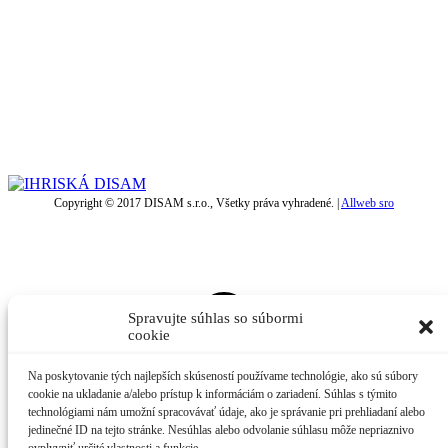
Copyright © 2017 DISAM s.r.o., Všetky práva vyhradené. |
Allweb sro
t
T
Spravujte súhlas so súbormi
cookie
Na poskytovanie tých najlepších skúseností používame technológie, ako sú súbory
cookie na ukladanie a/alebo prístup k informáciám o zariadení. Súhlas s týmito
technológiami nám umožní spracovávať údaje, ako je správanie pri prehliadaní alebo
jedinečné ID na tejto stránke. Nesúhlas alebo odvolanie súhlasu môže nepriaznivo