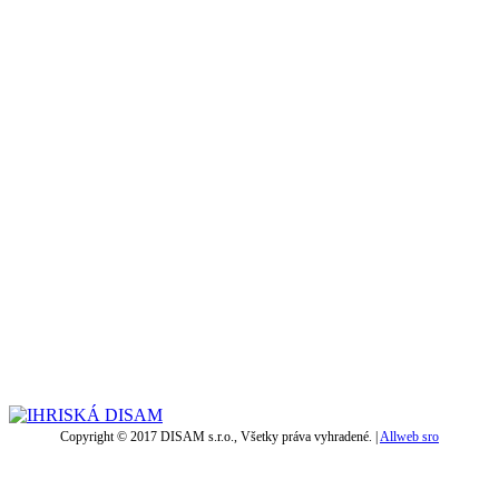
Copyright © 2017 DISAM s.r.o., Všetky práva vyhradené. |
Allweb sro
t
T