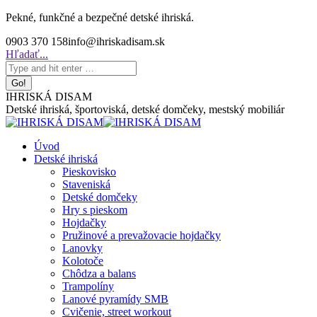
Skip
Pekné, funkčné a bezpečné detské ihriská.
to
0903 370 158
info@ihriskadisam.sk
content
Search:
Hľadať...
IHRISKÁ DISAM
Detské ihriská, športoviská, detské domčeky, mestský mobiliár
Úvod
Detské ihriská
Pieskovisko
Staveniská
Detské domčeky
Hry s pieskom
Hojdačky
Pružinové a prevažovacie hojdačky
Lanovky
Kolotoče
Chôdza a balans
Trampolíny
Lanové pyramídy SMB
Cvičenie, street workout