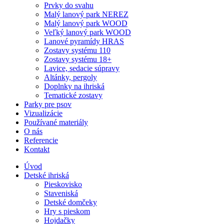
Prvky do svahu
Malý lanový park NEREZ
Malý lanový park WOOD
Veľký lanový park WOOD
Lanové pyramídy HRAS
Zostavy systému 110
Zostavy systému 18+
Lavice, sedacie súpravy
Altánky, pergoly
Doplnky na ihriská
Tematické zostavy
Parky pre psov
Vizualizácie
Používané materiály
O nás
Referencie
Kontakt
Úvod
Detské ihriská
Pieskovisko
Staveniská
Detské domčeky
Hry s pieskom
Hojdačky