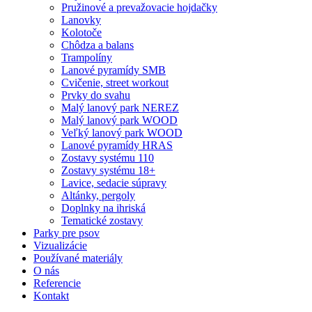
Pružinové a prevažovacie hojdačky
Lanovky
Kolotoče
Chôdza a balans
Trampolíny
Lanové pyramídy SMB
Cvičenie, street workout
Prvky do svahu
Malý lanový park NEREZ
Malý lanový park WOOD
Veľký lanový park WOOD
Lanové pyramídy HRAS
Zostavy systému 110
Zostavy systému 18+
Lavice, sedacie súpravy
Altánky, pergoly
Doplnky na ihriská
Tematické zostavy
Parky pre psov
Vizualizácie
Používané materiály
O nás
Referencie
Kontakt