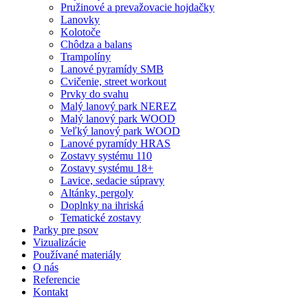
Pružinové a prevažovacie hojdačky
Lanovky
Kolotoče
Chôdza a balans
Trampolíny
Lanové pyramídy SMB
Cvičenie, street workout
Prvky do svahu
Malý lanový park NEREZ
Malý lanový park WOOD
Veľký lanový park WOOD
Lanové pyramídy HRAS
Zostavy systému 110
Zostavy systému 18+
Lavice, sedacie súpravy
Altánky, pergoly
Doplnky na ihriská
Tematické zostavy
Parky pre psov
Vizualizácie
Používané materiály
O nás
Referencie
Kontakt