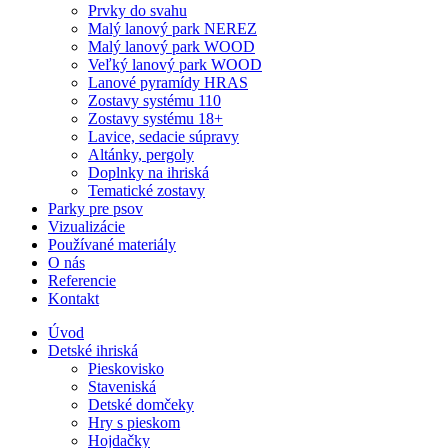
Prvky do svahu
Malý lanový park NEREZ
Malý lanový park WOOD
Veľký lanový park WOOD
Lanové pyramídy HRAS
Zostavy systému 110
Zostavy systému 18+
Lavice, sedacie súpravy
Altánky, pergoly
Doplnky na ihriská
Tematické zostavy
Parky pre psov
Vizualizácie
Používané materiály
O nás
Referencie
Kontakt
Úvod
Detské ihriská
Pieskovisko
Staveniská
Detské domčeky
Hry s pieskom
Hojdačky