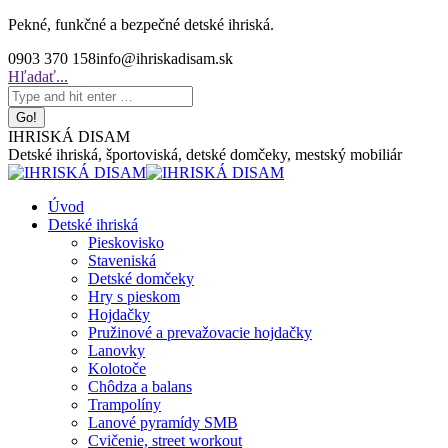
Skip
Pekné, funkčné a bezpečné detské ihriská.
to
0903 370 158
info@ihriskadisam.sk
content
Search:
Hľadať...
IHRISKÁ DISAM
Detské ihriská, športoviská, detské domčeky, mestský mobiliár
Úvod
Detské ihriská
Pieskovisko
Staveniská
Detské domčeky
Hry s pieskom
Hojdačky
Pružinové a prevažovacie hojdačky
Lanovky
Kolotoče
Chôdza a balans
Trampolíny
Lanové pyramídy SMB
Cvičenie, street workout