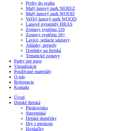
Prvky do svahu
Malý lanový park NEREZ
Malý lanový park WOOD
Veľký lanový park WOOD
Lanové pyramídy HRAS
Zostavy systému 110
Zostavy systému 18+
Lavice, sedacie súpravy
Altánky, pergoly
Doplnky na ihriská
Tematické zostavy
Parky pre psov
Vizualizácie
Používané materiály
O nás
Referencie
Kontakt
Úvod
Detské ihriská
Pieskovisko
Staveniská
Detské domčeky
Hry s pieskom
Hojdačky