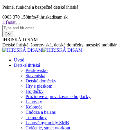
Skip
Pekné, funkčné a bezpečné detské ihriská.
to
0903 370 158
info@ihriskadisam.sk
content
Search:
Hľadať...
IHRISKÁ DISAM
Detské ihriská, športoviská, detské domčeky, mestský mobiliár
Úvod
Detské ihriská
Pieskovisko
Staveniská
Detské domčeky
Hry s pieskom
Hojdačky
Pružinové a prevažovacie hojdačky
Lanovky
Kolotoče
Chôdza a balans
Trampolíny
Lanové pyramídy SMB
Cvičenie, street workout