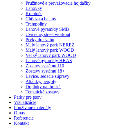
Pružinové a prevažovacie hojdačky
Lanovky
Kolotoče
Chôdza a balans
Trampolíny
Lanové pyramídy SMB
Cvičenie, street workout
Prvky do svahu
Malý lanový park NEREZ
Malý lanový park WOOD
Veľký lanový park WOOD
Lanové pyramídy HRAS
Zostavy systému 110
Zostavy systému 18+
Lavice, sedacie súpravy
Altánky, pergoly
Doplnky na ihriská
Tematické zostavy
Parky pre psov
Vizualizácie
Používané materiály
O nás
Referencie
Kontakt