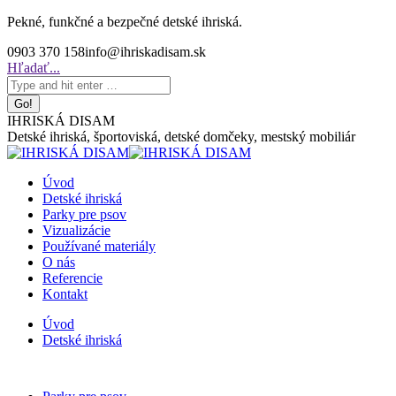
Skip
Pekné, funkčné a bezpečné detské ihriská.
to
0903 370 158
info@ihriskadisam.sk
content
Search:
Hľadať...
IHRISKÁ DISAM
Detské ihriská, športoviská, detské domčeky, mestský mobiliár
Úvod
Detské ihriská
Parky pre psov
Vizualizácie
Používané materiály
O nás
Referencie
Kontakt
Úvod
Detské ihriská