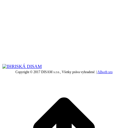
Copyright © 2017 DISAM s.r.o., Všetky práva vyhradené. |
Allweb sro
t
T