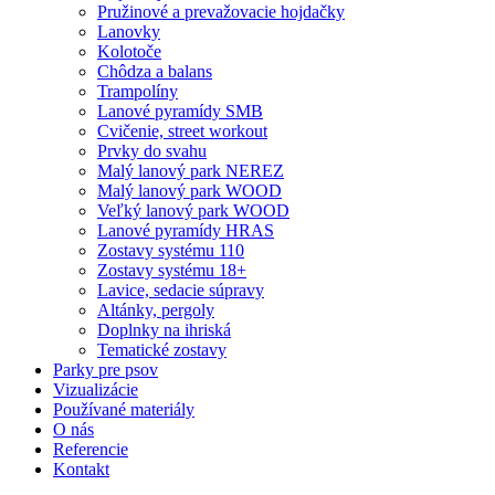
Pružinové a prevažovacie hojdačky
Lanovky
Kolotoče
Chôdza a balans
Trampolíny
Lanové pyramídy SMB
Cvičenie, street workout
Prvky do svahu
Malý lanový park NEREZ
Malý lanový park WOOD
Veľký lanový park WOOD
Lanové pyramídy HRAS
Zostavy systému 110
Zostavy systému 18+
Lavice, sedacie súpravy
Altánky, pergoly
Doplnky na ihriská
Tematické zostavy
Parky pre psov
Vizualizácie
Používané materiály
O nás
Referencie
Kontakt