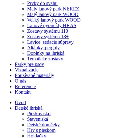
Prvky do svahu
Malý lanový park NEREZ
Malý lanový park WOOD
Veľký lanový park WOOD
Lanové pyramídy HRAS
Zostavy systému 110
Zostavy systému 18+
Lavice, sedacie súpravy
Altánky, pergoly
Doplnky na ihriská
Tematické zostavy
Parky pre psov
Vizualizácie
Používané materiály
O nás
Referencie
Kontakt
Úvod
Detské ihriská
Pieskovisko
Staveniská
Detské domčeky
Hry s pieskom
Hojdačky