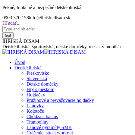
Skip
Pekné, funkčné a bezpečné detské ihriská.
to
0903 370 158
info@ihriskadisam.sk
content
Search:
Hľadať...
IHRISKÁ DISAM
Detské ihriská, športoviská, detské domčeky, mestský mobiliár
Úvod
Detské ihriská
Pieskovisko
Staveniská
Detské domčeky
Hry s pieskom
Hojdačky
Pružinové a prevažovacie hojdačky
Lanovky
Kolotoče
Chôdza a balans
Trampolíny
Lanové pyramídy SMB
Cvičenie, street workout