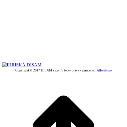
Copyright © 2017 DISAM s.r.o., Všetky práva vyhradené. |
Allweb sro
t
T