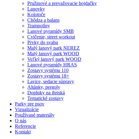
Pružinové a prevažovacie hojdačky
Lanovky
Kolotoče
Chôdza a balans
Trampolíny
Lanové pyramídy SMB
Cvičenie, street workout
Prvky do svahu
Malý lanový park NEREZ
Malý lanový park WOOD
Veľký lanový park WOOD
Lanové pyramídy HRAS
Zostavy systému 110
Zostavy systému 18+
Lavice, sedacie súpravy
Altánky, pergoly
Doplnky na ihriská
Tematické zostavy
Parky pre psov
Vizualizácie
Používané materiály
O nás
Referencie
Kontakt