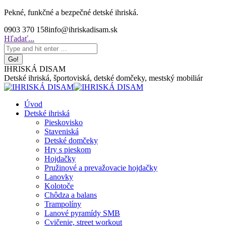
Skip
Pekné, funkčné a bezpečné detské ihriská.
to
0903 370 158
info@ihriskadisam.sk
content
Search:
Hľadať...
IHRISKÁ DISAM
Detské ihriská, športoviská, detské domčeky, mestský mobiliár
Úvod
Detské ihriská
Pieskovisko
Staveniská
Detské domčeky
Hry s pieskom
Hojdačky
Pružinové a prevažovacie hojdačky
Lanovky
Kolotoče
Chôdza a balans
Trampolíny
Lanové pyramídy SMB
Cvičenie, street workout