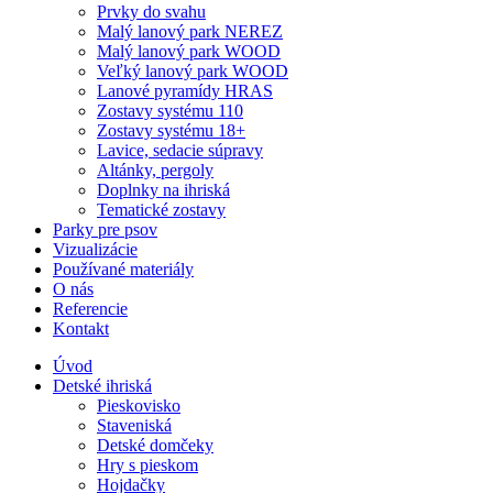
Prvky do svahu
Malý lanový park NEREZ
Malý lanový park WOOD
Veľký lanový park WOOD
Lanové pyramídy HRAS
Zostavy systému 110
Zostavy systému 18+
Lavice, sedacie súpravy
Altánky, pergoly
Doplnky na ihriská
Tematické zostavy
Parky pre psov
Vizualizácie
Používané materiály
O nás
Referencie
Kontakt
Úvod
Detské ihriská
Pieskovisko
Staveniská
Detské domčeky
Hry s pieskom
Hojdačky