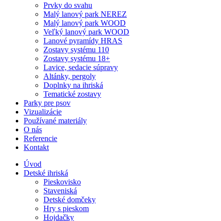
Prvky do svahu
Malý lanový park NEREZ
Malý lanový park WOOD
Veľký lanový park WOOD
Lanové pyramídy HRAS
Zostavy systému 110
Zostavy systému 18+
Lavice, sedacie súpravy
Altánky, pergoly
Doplnky na ihriská
Tematické zostavy
Parky pre psov
Vizualizácie
Používané materiály
O nás
Referencie
Kontakt
Úvod
Detské ihriská
Pieskovisko
Staveniská
Detské domčeky
Hry s pieskom
Hojdačky