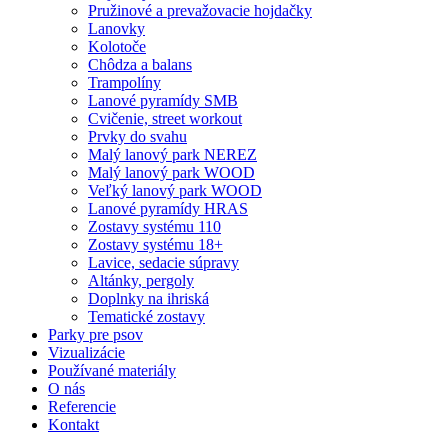
Pružinové a prevažovacie hojdačky
Lanovky
Kolotoče
Chôdza a balans
Trampolíny
Lanové pyramídy SMB
Cvičenie, street workout
Prvky do svahu
Malý lanový park NEREZ
Malý lanový park WOOD
Veľký lanový park WOOD
Lanové pyramídy HRAS
Zostavy systému 110
Zostavy systému 18+
Lavice, sedacie súpravy
Altánky, pergoly
Doplnky na ihriská
Tematické zostavy
Parky pre psov
Vizualizácie
Používané materiály
O nás
Referencie
Kontakt