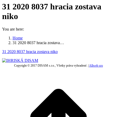
31 2020 8037 hracia zostava
niko
You are here:
Home
31 2020 8037 hracia zostava…
31 2020 8037 hracia zostava niko
Copyright © 2017 DISAM s.r.o., Všetky práva vyhradené. |
Allweb sro
t
T