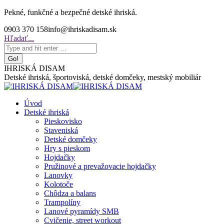
Skip
Pekné, funkčné a bezpečné detské ihriská.
to
0903 370 158
info@ihriskadisam.sk
content
Search:
Hľadať...
IHRISKÁ DISAM
Detské ihriská, športoviská, detské domčeky, mestský mobiliár
Úvod
Detské ihriská
Pieskovisko
Staveniská
Detské domčeky
Hry s pieskom
Hojdačky
Pružinové a prevažovacie hojdačky
Lanovky
Kolotoče
Chôdza a balans
Trampolíny
Lanové pyramídy SMB
Cvičenie, street workout