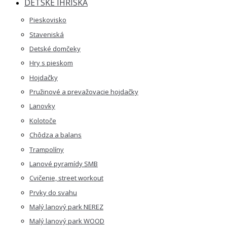
DETSKÉ IHRISKÁ
Pieskovisko
Staveniská
Detské domčeky
Hry s pieskom
Hojdačky
Pružinové a prevažovacie hojdačky
Lanovky
Kolotoče
Chôdza a balans
Trampolíny
Lanové pyramídy SMB
Cvičenie, street workout
Prvky do svahu
Malý lanový park NEREZ
Malý lanový park WOOD