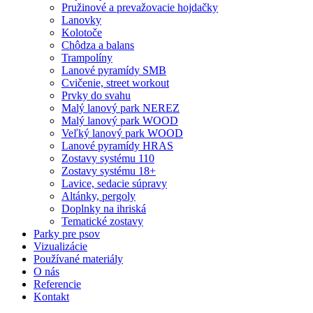
Pružinové a prevažovacie hojdačky
Lanovky
Kolotoče
Chôdza a balans
Trampolíny
Lanové pyramídy SMB
Cvičenie, street workout
Prvky do svahu
Malý lanový park NEREZ
Malý lanový park WOOD
Veľký lanový park WOOD
Lanové pyramídy HRAS
Zostavy systému 110
Zostavy systému 18+
Lavice, sedacie súpravy
Altánky, pergoly
Doplnky na ihriská
Tematické zostavy
Parky pre psov
Vizualizácie
Používané materiály
O nás
Referencie
Kontakt