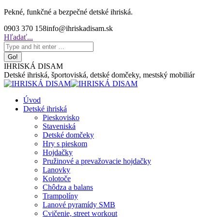
Skip
Pekné, funkčné a bezpečné detské ihriská.
to
0903 370 158
info@ihriskadisam.sk
content
Search:
Hľadať...
IHRISKÁ DISAM
Detské ihriská, športoviská, detské domčeky, mestský mobiliár
Úvod
Detské ihriská
Pieskovisko
Staveniská
Detské domčeky
Hry s pieskom
Hojdačky
Pružinové a prevažovacie hojdačky
Lanovky
Kolotoče
Chôdza a balans
Trampolíny
Lanové pyramídy SMB
Cvičenie, street workout