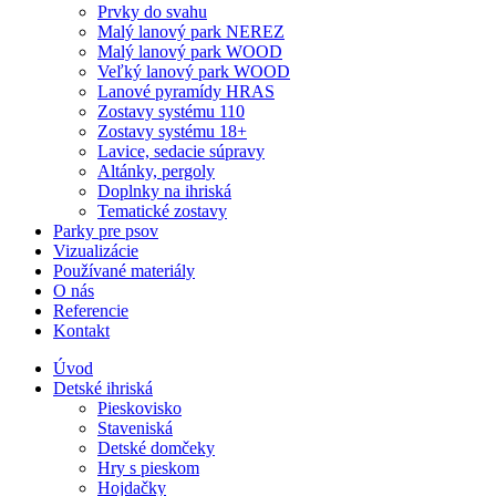
Prvky do svahu
Malý lanový park NEREZ
Malý lanový park WOOD
Veľký lanový park WOOD
Lanové pyramídy HRAS
Zostavy systému 110
Zostavy systému 18+
Lavice, sedacie súpravy
Altánky, pergoly
Doplnky na ihriská
Tematické zostavy
Parky pre psov
Vizualizácie
Používané materiály
O nás
Referencie
Kontakt
Úvod
Detské ihriská
Pieskovisko
Staveniská
Detské domčeky
Hry s pieskom
Hojdačky