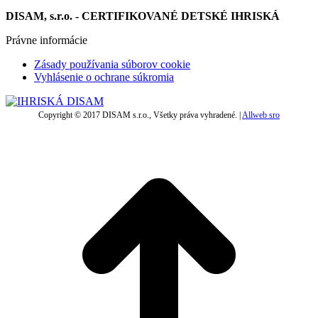
DISAM, s.r.o. - CERTIFIKOVANÉ DETSKÉ IHRISKÁ
Právne informácie
Zásady používania súborov cookie
Vyhlásenie o ochrane súkromia
Copyright © 2017 DISAM s.r.o., Všetky práva vyhradené. |
Allweb sro
t
T