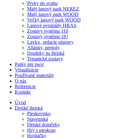
Prvky do svahu
Malý lanový park NEREZ
Malý lanový park WOOD
Veľký lanový park WOOD
Lanové pyramídy HRAS
Zostavy systému 110
Zostavy systému 18+
Lavice, sedacie súpravy
Altánky, pergoly
Doplnky na ihriská
Tematické zostavy
Parky pre psov
Vizualizácie
Používané materiály
O nás
Referencie
Kontakt
Úvod
Detské ihriská
Pieskovisko
Staveniská
Detské domčeky
Hry s pieskom
Hojdačky