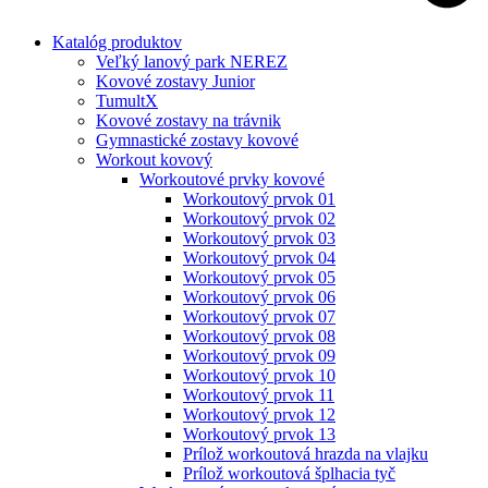
Katalóg produktov
Veľký lanový park NEREZ
Kovové zostavy Junior
TumultX
Kovové zostavy na trávnik
Gymnastické zostavy kovové
Workout kovový
Workoutové prvky kovové
Workoutový prvok 01
Workoutový prvok 02
Workoutový prvok 03
Workoutový prvok 04
Workoutový prvok 05
Workoutový prvok 06
Workoutový prvok 07
Workoutový prvok 08
Workoutový prvok 09
Workoutový prvok 10
Workoutový prvok 11
Workoutový prvok 12
Workoutový prvok 13
Prílož workoutová hrazda na vlajku
Prílož workoutová šplhacia tyč