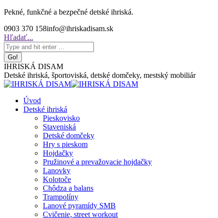
Skip
Pekné, funkčné a bezpečné detské ihriská.
to
0903 370 158
info@ihriskadisam.sk
content
Search:
Hľadať...
IHRISKÁ DISAM
Detské ihriská, športoviská, detské domčeky, mestský mobiliár
Úvod
Detské ihriská
Pieskovisko
Staveniská
Detské domčeky
Hry s pieskom
Hojdačky
Pružinové a prevažovacie hojdačky
Lanovky
Kolotoče
Chôdza a balans
Trampolíny
Lanové pyramídy SMB
Cvičenie, street workout