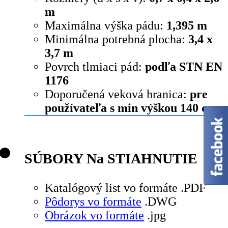
m
Maximálna výška pádu:
1,395 m
Minimálna potrebná plocha:
3,4 x
3,7 m
Povrch tlmiaci pád:
podľa STN EN
1176
Doporučená veková hranica:
pre
používateľa s min výškou 140 cm
SÚBORY Na STIAHNUTIE
Katalógový list vo formáte .PDF
Pôdorys vo formáte
.DWG
Obrázok vo formáte
.jpg