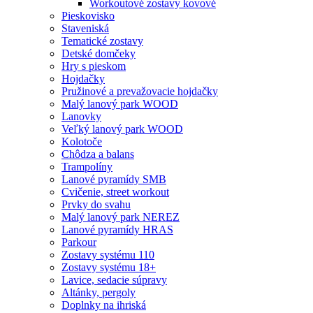
Workoutové zostavy kovové
Pieskovisko
Staveniská
Tematické zostavy
Detské domčeky
Hry s pieskom
Hojdačky
Pružinové a prevažovacie hojdačky
Malý lanový park WOOD
Lanovky
Veľký lanový park WOOD
Kolotoče
Chôdza a balans
Trampolíny
Lanové pyramídy SMB
Cvičenie, street workout
Prvky do svahu
Malý lanový park NEREZ
Lanové pyramídy HRAS
Parkour
Zostavy systému 110
Zostavy systému 18+
Lavice, sedacie súpravy
Altánky, pergoly
Doplnky na ihriská