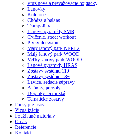
Pružinové a prevažovacie hojdačky
Lanovky
Kolotoče
Chôdza a balans
Trampolíny
Lanové pyramídy SMB
Cvičenie, street workout
Prvky do svahu
Malý lanový park NEREZ
Malý lanový park WOOD
Veľký lanový park WOOD
Lanové pyramídy HRAS
Zostavy systému 110
Zostavy systému 18+
Lavice, sedacie súpravy
Altánky, pergoly
Doplnky na ihriská
Tematické zostavy
Parky pre psov
Vizualizácie
Používané materiály
O nás
Referencie
Kontakt