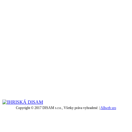
Copyright © 2017 DISAM s.r.o., Všetky práva vyhradené. |
Allweb sro
t
T