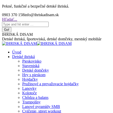
Skip
Pekné, funkčné a bezpečné detské ihriská.
to
0903 370 158
info@ihriskadisam.sk
content
Search:
Hľadať...
IHRISKÁ DISAM
Detské ihriská, športoviská, detské domčeky, mestský mobiliár
Úvod
Detské ihriská
Pieskovisko
Staveniská
Detské domčeky
Hry s pieskom
Hojdačky
Pružinové a prevažovacie hojdačky
Lanovky
Kolotoče
Chôdza a balans
Trampolíny
Lanové pyramídy SMB
Cvičenie, street workout