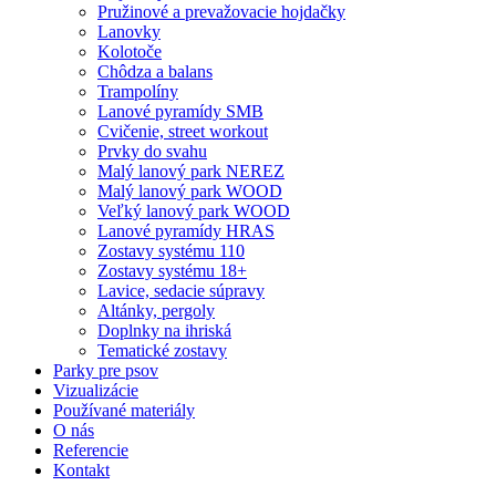
Pružinové a prevažovacie hojdačky
Lanovky
Kolotoče
Chôdza a balans
Trampolíny
Lanové pyramídy SMB
Cvičenie, street workout
Prvky do svahu
Malý lanový park NEREZ
Malý lanový park WOOD
Veľký lanový park WOOD
Lanové pyramídy HRAS
Zostavy systému 110
Zostavy systému 18+
Lavice, sedacie súpravy
Altánky, pergoly
Doplnky na ihriská
Tematické zostavy
Parky pre psov
Vizualizácie
Používané materiály
O nás
Referencie
Kontakt