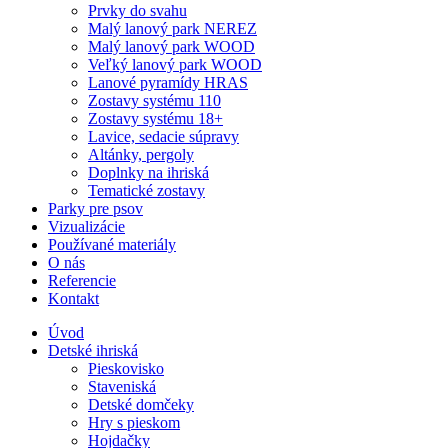
Prvky do svahu
Malý lanový park NEREZ
Malý lanový park WOOD
Veľký lanový park WOOD
Lanové pyramídy HRAS
Zostavy systému 110
Zostavy systému 18+
Lavice, sedacie súpravy
Altánky, pergoly
Doplnky na ihriská
Tematické zostavy
Parky pre psov
Vizualizácie
Používané materiály
O nás
Referencie
Kontakt
Úvod
Detské ihriská
Pieskovisko
Staveniská
Detské domčeky
Hry s pieskom
Hojdačky