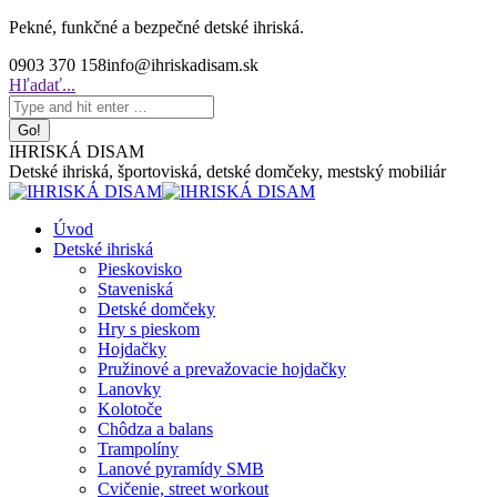
Skip
Pekné, funkčné a bezpečné detské ihriská.
to
0903 370 158
info@ihriskadisam.sk
content
Search:
Hľadať...
IHRISKÁ DISAM
Detské ihriská, športoviská, detské domčeky, mestský mobiliár
Úvod
Detské ihriská
Pieskovisko
Staveniská
Detské domčeky
Hry s pieskom
Hojdačky
Pružinové a prevažovacie hojdačky
Lanovky
Kolotoče
Chôdza a balans
Trampolíny
Lanové pyramídy SMB
Cvičenie, street workout