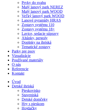
Prvky do svahu
Malý lanový park NEREZ
Malý lanový park WOOD
Veľký lanový park WOOD
Lanové pyramídy HRAS
Zostavy systému 110
Zostavy systému 18+
Lavice, sedacie súpravy
Altánky, pergoly
Doplnky na ihriská
Tematické zostavy
Parky pre psov
Vizualizácie
Používané materiály
O nás
Referencie
Kontakt
Úvod
Detské ihriská
Pieskovisko
Staveniská
Detské domčeky
Hry s pieskom
Hojdačky