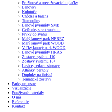
Pružinové a prevažovacie hojdačky
Lanovky
Kolotoče
Chôdza a balans
Trampolíny
Lanové pyramídy SMB
Cvičenie, street workout
Prvky do svahu
Malý lanový park NEREZ
Malý lanový park WOOD
Veľký lanový park WOOD
Lanové pyramídy HRAS
Zostavy systému 110
Zostavy systému 18+
Lavice, sedacie súpravy
Altánky, pergoly
Doplnky na ihriská
Tematické zostavy
Parky pre psov
Vizualizácie
Používané materiály
O nás
Referencie
Kontakt