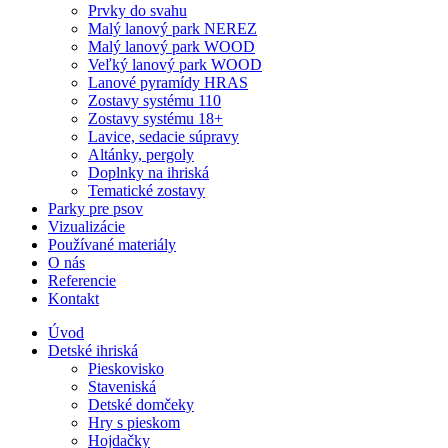
Prvky do svahu
Malý lanový park NEREZ
Malý lanový park WOOD
Veľký lanový park WOOD
Lanové pyramídy HRAS
Zostavy systému 110
Zostavy systému 18+
Lavice, sedacie súpravy
Altánky, pergoly
Doplnky na ihriská
Tematické zostavy
Parky pre psov
Vizualizácie
Používané materiály
O nás
Referencie
Kontakt
Úvod
Detské ihriská
Pieskovisko
Staveniská
Detské domčeky
Hry s pieskom
Hojdačky