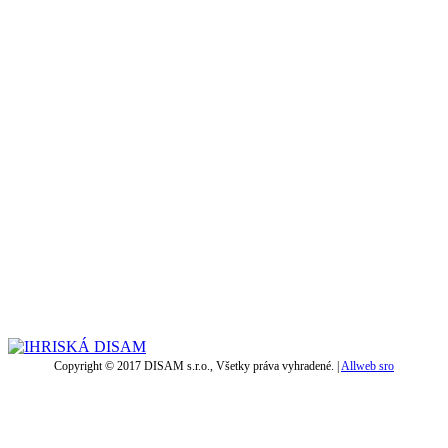
Copyright © 2017 DISAM s.r.o., Všetky práva vyhradené. |
Allweb sro
t
T