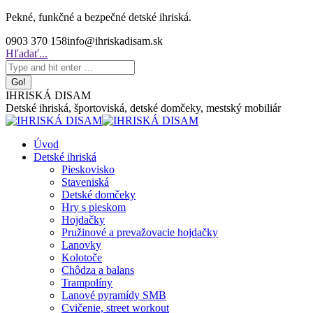
Skip
Pekné, funkčné a bezpečné detské ihriská.
to
0903 370 158
info@ihriskadisam.sk
content
Search:
Hľadať...
IHRISKÁ DISAM
Detské ihriská, športoviská, detské domčeky, mestský mobiliár
Úvod
Detské ihriská
Pieskovisko
Staveniská
Detské domčeky
Hry s pieskom
Hojdačky
Pružinové a prevažovacie hojdačky
Lanovky
Kolotoče
Chôdza a balans
Trampolíny
Lanové pyramídy SMB
Cvičenie, street workout