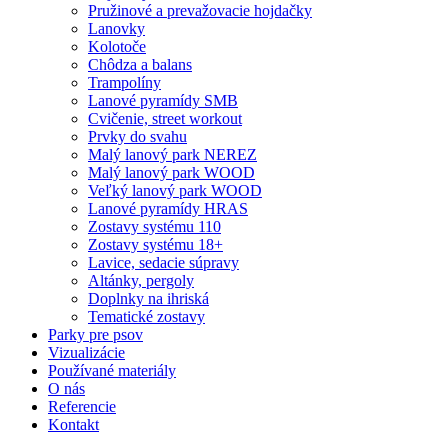
Pružinové a prevažovacie hojdačky
Lanovky
Kolotoče
Chôdza a balans
Trampolíny
Lanové pyramídy SMB
Cvičenie, street workout
Prvky do svahu
Malý lanový park NEREZ
Malý lanový park WOOD
Veľký lanový park WOOD
Lanové pyramídy HRAS
Zostavy systému 110
Zostavy systému 18+
Lavice, sedacie súpravy
Altánky, pergoly
Doplnky na ihriská
Tematické zostavy
Parky pre psov
Vizualizácie
Používané materiály
O nás
Referencie
Kontakt