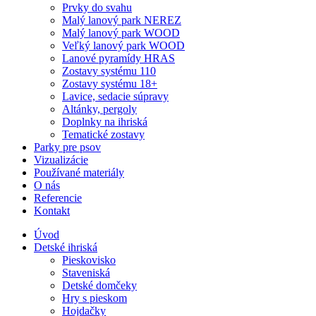
Prvky do svahu
Malý lanový park NEREZ
Malý lanový park WOOD
Veľký lanový park WOOD
Lanové pyramídy HRAS
Zostavy systému 110
Zostavy systému 18+
Lavice, sedacie súpravy
Altánky, pergoly
Doplnky na ihriská
Tematické zostavy
Parky pre psov
Vizualizácie
Používané materiály
O nás
Referencie
Kontakt
Úvod
Detské ihriská
Pieskovisko
Staveniská
Detské domčeky
Hry s pieskom
Hojdačky