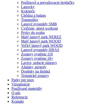
Pružinové a prevažovacie hojdačky
Lanovky
Kolotoče
Chôdza a balans
Trampolíny
Lanové pyramídy SMB
Cvičenie, street workout
Prvky do svahu
Malý lanový park NEREZ
Malý lanový park WOOD
Veľký lanový park WOOD
Lanové pyramídy HRAS
Zostavy systému 110
Zostavy systému 18+
Lavice, sedacie súpravy
Altánky, pergoly
Doplnky na ihriská
Tematické zostavy
Parky pre psov
Vizualizácie
Používané materiály
O nás
Referencie
Kontakt