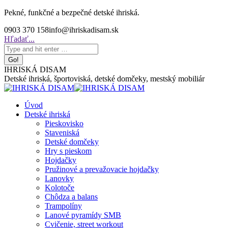
Skip
Pekné, funkčné a bezpečné detské ihriská.
to
0903 370 158
info@ihriskadisam.sk
content
Search:
Hľadať...
IHRISKÁ DISAM
Detské ihriská, športoviská, detské domčeky, mestský mobiliár
Úvod
Detské ihriská
Pieskovisko
Staveniská
Detské domčeky
Hry s pieskom
Hojdačky
Pružinové a prevažovacie hojdačky
Lanovky
Kolotoče
Chôdza a balans
Trampolíny
Lanové pyramídy SMB
Cvičenie, street workout