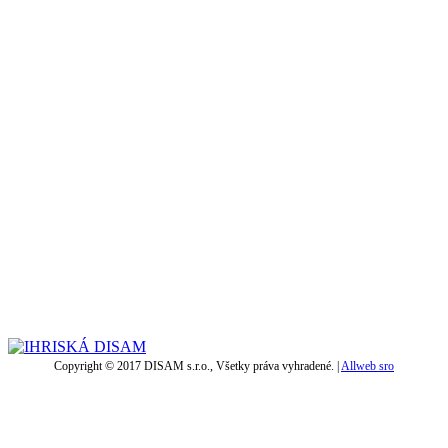
Copyright © 2017 DISAM s.r.o., Všetky práva vyhradené. |
Allweb sro
t
T