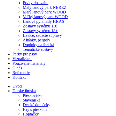
Prvky do svahu
Malý lanový park NEREZ
Malý lanový park WOOD
Veľký lanový park WOOD
Lanové pyramídy HRAS
Zostavy systému 110
Zostavy systému 18+
Lavice, sedacie súpravy
Altánky, pergoly
Doplnky na ihriská
Tematické zostavy
Parky pre psov
Vizualizácie
Používané materiály
O nás
Referencie
Kontakt
Úvod
Detské ihriská
Pieskovisko
Staveniská
Detské domčeky
Hry s pieskom
Hojdačky