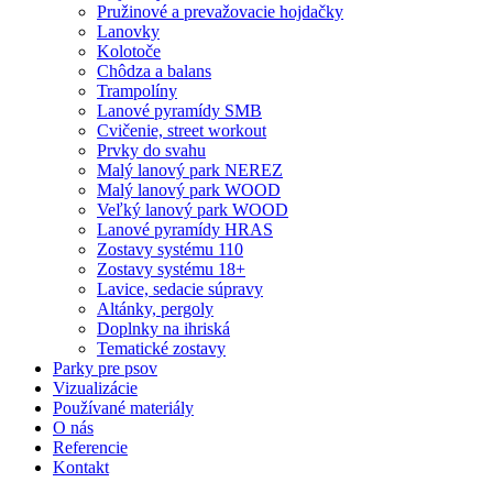
Pružinové a prevažovacie hojdačky
Lanovky
Kolotoče
Chôdza a balans
Trampolíny
Lanové pyramídy SMB
Cvičenie, street workout
Prvky do svahu
Malý lanový park NEREZ
Malý lanový park WOOD
Veľký lanový park WOOD
Lanové pyramídy HRAS
Zostavy systému 110
Zostavy systému 18+
Lavice, sedacie súpravy
Altánky, pergoly
Doplnky na ihriská
Tematické zostavy
Parky pre psov
Vizualizácie
Používané materiály
O nás
Referencie
Kontakt