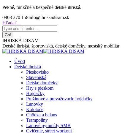
Skip
Pekné, funkčné a bezpečné detské ihriská.
to
0903 370 158
info@ihriskadisam.sk
content
Search:
Hľadať...
IHRISKÁ DISAM
Detské ihriská, športoviská, detské domčeky, mestský mobiliár
Úvod
Detské ihriská
Pieskovisko
Staveniská
Detské domčeky
Hry s pieskom
Hojdačky
Pružinové a prevažovacie hojdačky
Lanovky
Kolotoče
Chôdza a balans
Trampolíny
Lanové pyramídy SMB
Cvičenie, street workout