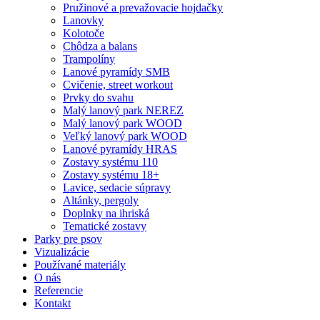
Pružinové a prevažovacie hojdačky
Lanovky
Kolotoče
Chôdza a balans
Trampolíny
Lanové pyramídy SMB
Cvičenie, street workout
Prvky do svahu
Malý lanový park NEREZ
Malý lanový park WOOD
Veľký lanový park WOOD
Lanové pyramídy HRAS
Zostavy systému 110
Zostavy systému 18+
Lavice, sedacie súpravy
Altánky, pergoly
Doplnky na ihriská
Tematické zostavy
Parky pre psov
Vizualizácie
Používané materiály
O nás
Referencie
Kontakt