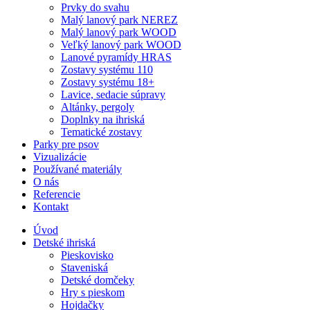
Prvky do svahu
Malý lanový park NEREZ
Malý lanový park WOOD
Veľký lanový park WOOD
Lanové pyramídy HRAS
Zostavy systému 110
Zostavy systému 18+
Lavice, sedacie súpravy
Altánky, pergoly
Doplnky na ihriská
Tematické zostavy
Parky pre psov
Vizualizácie
Používané materiály
O nás
Referencie
Kontakt
Úvod
Detské ihriská
Pieskovisko
Staveniská
Detské domčeky
Hry s pieskom
Hojdačky