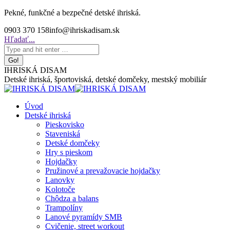
Skip
Pekné, funkčné a bezpečné detské ihriská.
to
0903 370 158
info@ihriskadisam.sk
content
Search:
Hľadať...
IHRISKÁ DISAM
Detské ihriská, športoviská, detské domčeky, mestský mobiliár
Úvod
Detské ihriská
Pieskovisko
Staveniská
Detské domčeky
Hry s pieskom
Hojdačky
Pružinové a prevažovacie hojdačky
Lanovky
Kolotoče
Chôdza a balans
Trampolíny
Lanové pyramídy SMB
Cvičenie, street workout