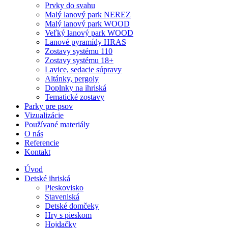
Prvky do svahu
Malý lanový park NEREZ
Malý lanový park WOOD
Veľký lanový park WOOD
Lanové pyramídy HRAS
Zostavy systému 110
Zostavy systému 18+
Lavice, sedacie súpravy
Altánky, pergoly
Doplnky na ihriská
Tematické zostavy
Parky pre psov
Vizualizácie
Používané materiály
O nás
Referencie
Kontakt
Úvod
Detské ihriská
Pieskovisko
Staveniská
Detské domčeky
Hry s pieskom
Hojdačky