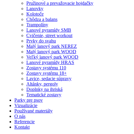
Pružinové a prevažovacie hojdačky
Lanovky
Kolotoče
Chôdza a balans
Trampolíny
Lanové pyramídy SMB
Cvičenie, street workout
Prvky do svahu
Malý lanový park NEREZ
Malý lanový park WOOD
Veľký lanový park WOOD
Lanové pyramídy HRAS
Zostavy systému 110
Zostavy systému 18+
Lavice, sedacie súpravy
Altánky, pergoly
Doplnky na ihriská
Tematické zostavy
Parky pre psov
Vizualizácie
Používané materiály
O nás
Referencie
Kontakt