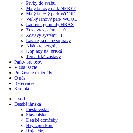
Prvky do svahu
Malý lanový park NEREZ
Malý lanový park WOOD
Veľký lanový park WOOD
Lanové pyramídy HRAS
Zostavy systému 110
Zostavy systému 18+
Lavice, sedacie súpravy
Altánky, pergoly
Doplnky na ihriská
Tematické zostavy
Parky pre psov
Vizualizácie
Používané materiály
O nás
Referencie
Kontakt
Úvod
Detské ihriská
Pieskovisko
Staveniská
Detské domčeky
Hry s pieskom
Hojdačky