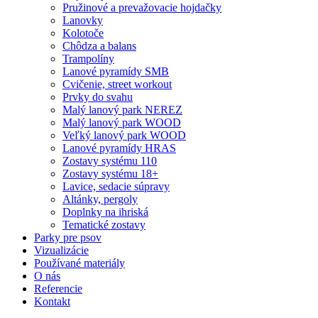
Pružinové a prevažovacie hojdačky
Lanovky
Kolotoče
Chôdza a balans
Trampolíny
Lanové pyramídy SMB
Cvičenie, street workout
Prvky do svahu
Malý lanový park NEREZ
Malý lanový park WOOD
Veľký lanový park WOOD
Lanové pyramídy HRAS
Zostavy systému 110
Zostavy systému 18+
Lavice, sedacie súpravy
Altánky, pergoly
Doplnky na ihriská
Tematické zostavy
Parky pre psov
Vizualizácie
Používané materiály
O nás
Referencie
Kontakt