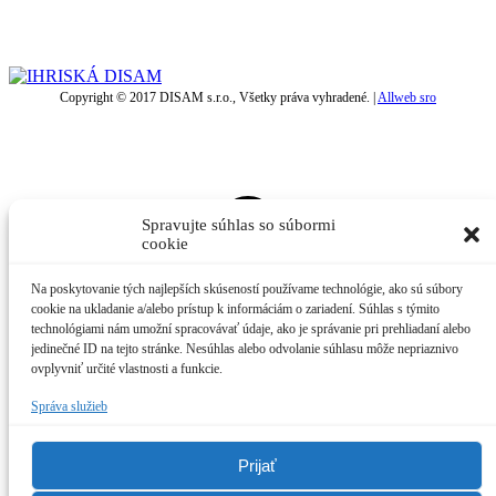
Copyright © 2017 DISAM s.r.o., Všetky práva vyhradené. |
Allweb sro
t
T
Spravujte súhlas so súbormi
cookie
Na poskytovanie tých najlepších skúseností používame technológie, ako sú súbory
cookie na ukladanie a/alebo prístup k informáciám o zariadení. Súhlas s týmito
technológiami nám umožní spracovávať údaje, ako je správanie pri prehliadaní alebo
jedinečné ID na tejto stránke. Nesúhlas alebo odvolanie súhlasu môže nepriaznivo
ovplyvniť určité vlastnosti a funkcie.
Správa služieb
Prijať