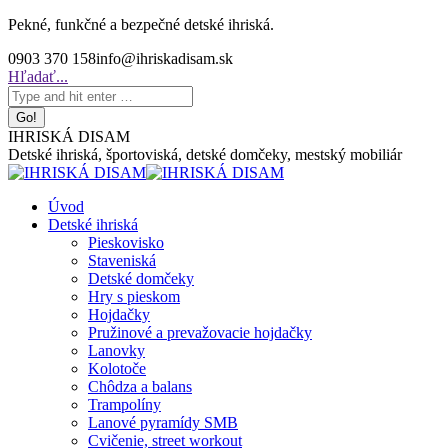
Skip
Pekné, funkčné a bezpečné detské ihriská.
to
0903 370 158
info@ihriskadisam.sk
content
Search:
Hľadať...
IHRISKÁ DISAM
Detské ihriská, športoviská, detské domčeky, mestský mobiliár
Úvod
Detské ihriská
Pieskovisko
Staveniská
Detské domčeky
Hry s pieskom
Hojdačky
Pružinové a prevažovacie hojdačky
Lanovky
Kolotoče
Chôdza a balans
Trampolíny
Lanové pyramídy SMB
Cvičenie, street workout