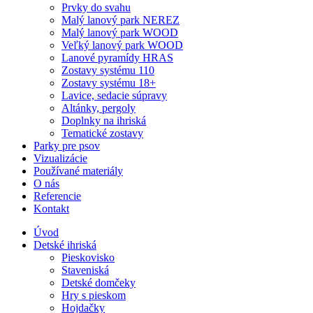
Prvky do svahu
Malý lanový park NEREZ
Malý lanový park WOOD
Veľký lanový park WOOD
Lanové pyramídy HRAS
Zostavy systému 110
Zostavy systému 18+
Lavice, sedacie súpravy
Altánky, pergoly
Doplnky na ihriská
Tematické zostavy
Parky pre psov
Vizualizácie
Používané materiály
O nás
Referencie
Kontakt
Úvod
Detské ihriská
Pieskovisko
Staveniská
Detské domčeky
Hry s pieskom
Hojdačky