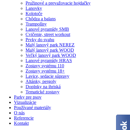
Pružinové a prevažovacie hojdačky
Lanovky
Kolotoče
Chôdza a balans
Trampolíny
Lanové pyramídy SMB
Cvičenie, street workout
Prvky do svahu
Malý lanový park NEREZ
Malý lanový park WOOD
Veľký lanový park WOOD
Lanové pyramídy HRAS
Zostavy systému 110
Zostavy systému 18+
Lavice, sedacie súpravy
Altánky, pergoly
Doplnky na ihriská
Tematické zostavy
Parky pre psov
Vizualizácie
Používané materiály
O nás
Referencie
Kontakt