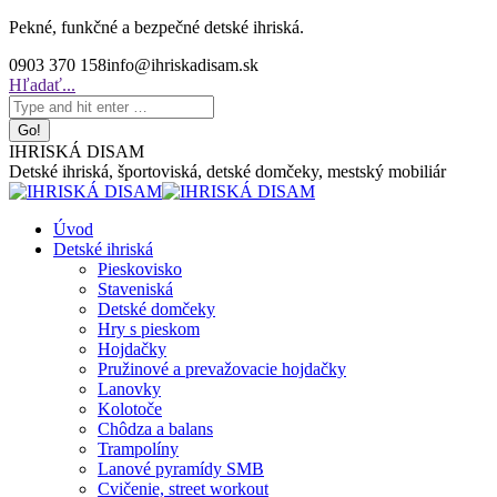
Skip
Pekné, funkčné a bezpečné detské ihriská.
to
0903 370 158
info@ihriskadisam.sk
content
Search:
Hľadať...
IHRISKÁ DISAM
Detské ihriská, športoviská, detské domčeky, mestský mobiliár
Úvod
Detské ihriská
Pieskovisko
Staveniská
Detské domčeky
Hry s pieskom
Hojdačky
Pružinové a prevažovacie hojdačky
Lanovky
Kolotoče
Chôdza a balans
Trampolíny
Lanové pyramídy SMB
Cvičenie, street workout