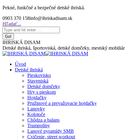
Skip
Pekné, funkčné a bezpečné detské ihriská.
to
0903 370 158
info@ihriskadisam.sk
content
Search:
Hľadať...
IHRISKÁ DISAM
Detské ihriská, športoviská, detské domčeky, mestský mobiliár
Úvod
Detské ihriská
Pieskovisko
Staveniská
Detské domčeky
Hry s pieskom
Hojdačky
Pružinové a prevažovacie hojdačky
Lanovky
Kolotoče
Chôdza a balans
Trampolíny
Lanové pyramídy SMB
Cvičenie, street workout