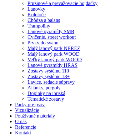
Pružinové a prevažovacie hojdačky
Lanovky
Kolotoče
Chôdza a balans
Trampolíny
Lanové pyramídy SMB
Cvičenie, street workout
Prvky do svahu
Malý lanový park NEREZ
Malý lanový park WOOD
Veľký lanový park WOOD
Lanové pyramídy HRAS
Zostavy systému 110
Zostavy systému 18+
Lavice, sedacie súpravy
Altánky, pergoly
Doplnky na ihriská
Tematické zostavy
Parky pre psov
Vizualizácie
Používané materiály
O nás
Referencie
Kontakt