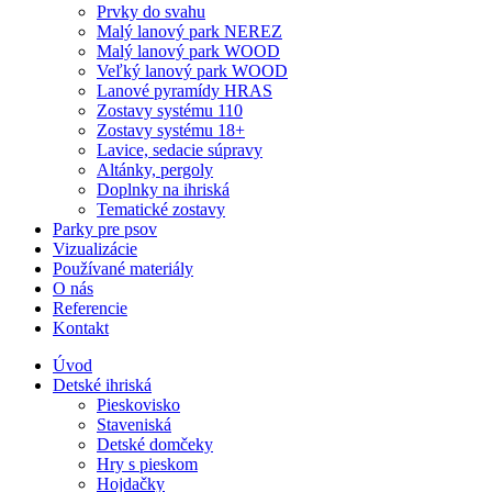
Prvky do svahu
Malý lanový park NEREZ
Malý lanový park WOOD
Veľký lanový park WOOD
Lanové pyramídy HRAS
Zostavy systému 110
Zostavy systému 18+
Lavice, sedacie súpravy
Altánky, pergoly
Doplnky na ihriská
Tematické zostavy
Parky pre psov
Vizualizácie
Používané materiály
O nás
Referencie
Kontakt
Úvod
Detské ihriská
Pieskovisko
Staveniská
Detské domčeky
Hry s pieskom
Hojdačky