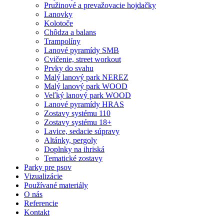
Pružinové a prevažovacie hojdačky
Lanovky
Kolotoče
Chôdza a balans
Trampolíny
Lanové pyramídy SMB
Cvičenie, street workout
Prvky do svahu
Malý lanový park NEREZ
Malý lanový park WOOD
Veľký lanový park WOOD
Lanové pyramídy HRAS
Zostavy systému 110
Zostavy systému 18+
Lavice, sedacie súpravy
Altánky, pergoly
Doplnky na ihriská
Tematické zostavy
Parky pre psov
Vizualizácie
Používané materiály
O nás
Referencie
Kontakt