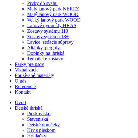
Prvky do svahu
Malý lanový park NEREZ
Malý lanový park WOOD
Veľký lanový park WOOD
Lanové pyramídy HRAS
Zostavy systému 110
Zostavy systému 18+
Lavice, sedacie súpravy
Altánky, pergoly
Doplnky na ihriská
Tematické zostavy
Parky pre psov
Vizualizácie
Používané materiály
O nás
Referencie
Kontakt
Úvod
Detské ihriská
Pieskovisko
Staveniská
Detské domčeky
Hry s pieskom
Hojdačky