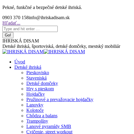
Skip
Pekné, funkčné a bezpečné detské ihriská.
to
0903 370 158
info@ihriskadisam.sk
content
Search:
Hľadať...
IHRISKÁ DISAM
Detské ihriská, športoviská, detské domčeky, mestský mobiliár
Úvod
Detské ihriská
Pieskovisko
Staveniská
Detské domčeky
Hry s pieskom
Hojdačky
Pružinové a prevažovacie hojdačky
Lanovky
Kolotoče
Chôdza a balans
Trampolíny
Lanové pyramídy SMB
Cvičenie, street workout