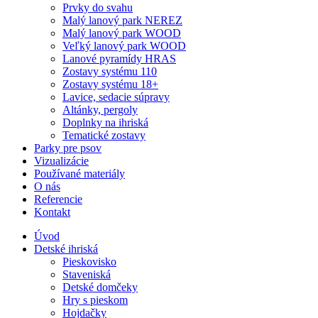
Prvky do svahu
Malý lanový park NEREZ
Malý lanový park WOOD
Veľký lanový park WOOD
Lanové pyramídy HRAS
Zostavy systému 110
Zostavy systému 18+
Lavice, sedacie súpravy
Altánky, pergoly
Doplnky na ihriská
Tematické zostavy
Parky pre psov
Vizualizácie
Používané materiály
O nás
Referencie
Kontakt
Úvod
Detské ihriská
Pieskovisko
Staveniská
Detské domčeky
Hry s pieskom
Hojdačky