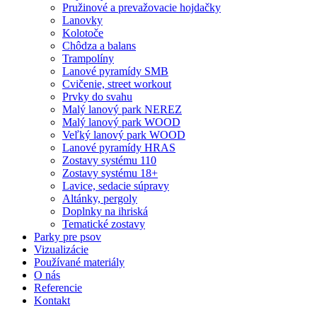
Pružinové a prevažovacie hojdačky
Lanovky
Kolotoče
Chôdza a balans
Trampolíny
Lanové pyramídy SMB
Cvičenie, street workout
Prvky do svahu
Malý lanový park NEREZ
Malý lanový park WOOD
Veľký lanový park WOOD
Lanové pyramídy HRAS
Zostavy systému 110
Zostavy systému 18+
Lavice, sedacie súpravy
Altánky, pergoly
Doplnky na ihriská
Tematické zostavy
Parky pre psov
Vizualizácie
Používané materiály
O nás
Referencie
Kontakt