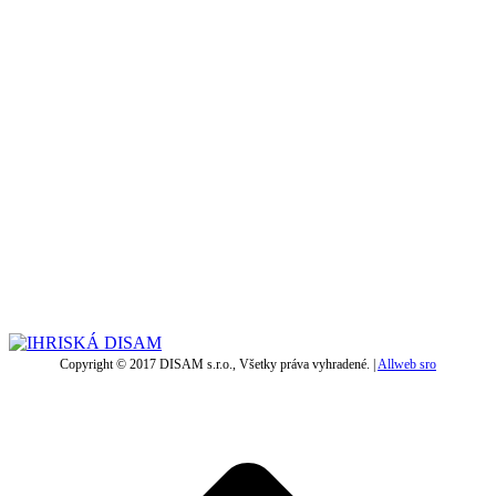
Copyright © 2017 DISAM s.r.o., Všetky práva vyhradené. |
Allweb sro
t
T