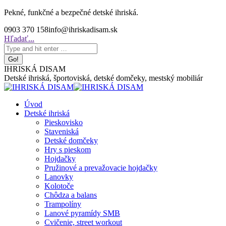
Skip
Pekné, funkčné a bezpečné detské ihriská.
to
0903 370 158
info@ihriskadisam.sk
content
Search:
Hľadať...
IHRISKÁ DISAM
Detské ihriská, športoviská, detské domčeky, mestský mobiliár
Úvod
Detské ihriská
Pieskovisko
Staveniská
Detské domčeky
Hry s pieskom
Hojdačky
Pružinové a prevažovacie hojdačky
Lanovky
Kolotoče
Chôdza a balans
Trampolíny
Lanové pyramídy SMB
Cvičenie, street workout