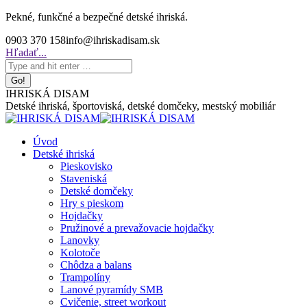
Skip
Pekné, funkčné a bezpečné detské ihriská.
to
0903 370 158
info@ihriskadisam.sk
content
Search:
Hľadať...
IHRISKÁ DISAM
Detské ihriská, športoviská, detské domčeky, mestský mobiliár
Úvod
Detské ihriská
Pieskovisko
Staveniská
Detské domčeky
Hry s pieskom
Hojdačky
Pružinové a prevažovacie hojdačky
Lanovky
Kolotoče
Chôdza a balans
Trampolíny
Lanové pyramídy SMB
Cvičenie, street workout