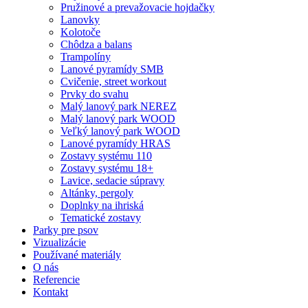
Pružinové a prevažovacie hojdačky
Lanovky
Kolotoče
Chôdza a balans
Trampolíny
Lanové pyramídy SMB
Cvičenie, street workout
Prvky do svahu
Malý lanový park NEREZ
Malý lanový park WOOD
Veľký lanový park WOOD
Lanové pyramídy HRAS
Zostavy systému 110
Zostavy systému 18+
Lavice, sedacie súpravy
Altánky, pergoly
Doplnky na ihriská
Tematické zostavy
Parky pre psov
Vizualizácie
Používané materiály
O nás
Referencie
Kontakt