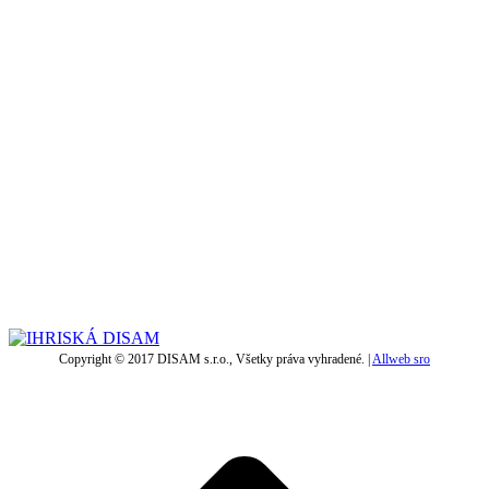
Copyright © 2017 DISAM s.r.o., Všetky práva vyhradené. |
Allweb sro
t
T