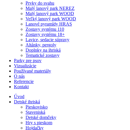
Prvky do svahu
Malý lanový park NEREZ
Malý lanový park WOOD
Veľký lanový park WOOD
Lanové pyramídy HRAS
Zostavy systému 110
Zostavy systému 18+
Lavice, sedacie súpravy
Altánky, pergoly
Doplnky na ihriská
Tematické zostavy
Parky pre psov
Vizualizácie
Používané materiály
O nás
Referencie
Kontakt
Úvod
Detské ihriská
Pieskovisko
Staveniská
Detské domčeky
Hry s pieskom
Hojdačky