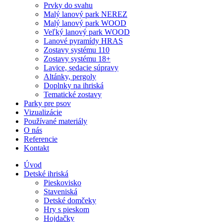
Prvky do svahu
Malý lanový park NEREZ
Malý lanový park WOOD
Veľký lanový park WOOD
Lanové pyramídy HRAS
Zostavy systému 110
Zostavy systému 18+
Lavice, sedacie súpravy
Altánky, pergoly
Doplnky na ihriská
Tematické zostavy
Parky pre psov
Vizualizácie
Používané materiály
O nás
Referencie
Kontakt
Úvod
Detské ihriská
Pieskovisko
Staveniská
Detské domčeky
Hry s pieskom
Hojdačky