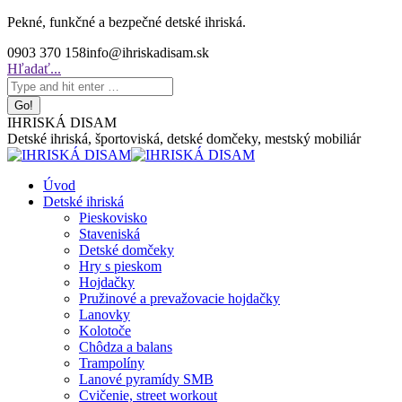
Skip
Pekné, funkčné a bezpečné detské ihriská.
to
0903 370 158
info@ihriskadisam.sk
content
Search:
Hľadať...
IHRISKÁ DISAM
Detské ihriská, športoviská, detské domčeky, mestský mobiliár
Úvod
Detské ihriská
Pieskovisko
Staveniská
Detské domčeky
Hry s pieskom
Hojdačky
Pružinové a prevažovacie hojdačky
Lanovky
Kolotoče
Chôdza a balans
Trampolíny
Lanové pyramídy SMB
Cvičenie, street workout