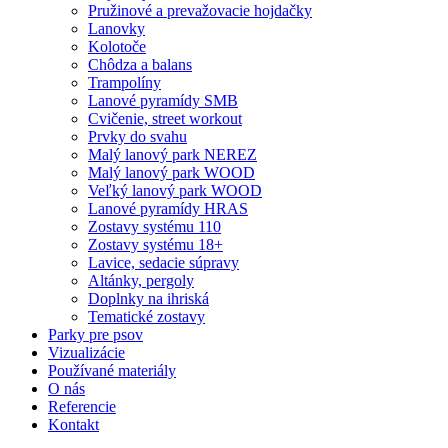
Pružinové a prevažovacie hojdačky
Lanovky
Kolotoče
Chôdza a balans
Trampolíny
Lanové pyramídy SMB
Cvičenie, street workout
Prvky do svahu
Malý lanový park NEREZ
Malý lanový park WOOD
Veľký lanový park WOOD
Lanové pyramídy HRAS
Zostavy systému 110
Zostavy systému 18+
Lavice, sedacie súpravy
Altánky, pergoly
Doplnky na ihriská
Tematické zostavy
Parky pre psov
Vizualizácie
Používané materiály
O nás
Referencie
Kontakt