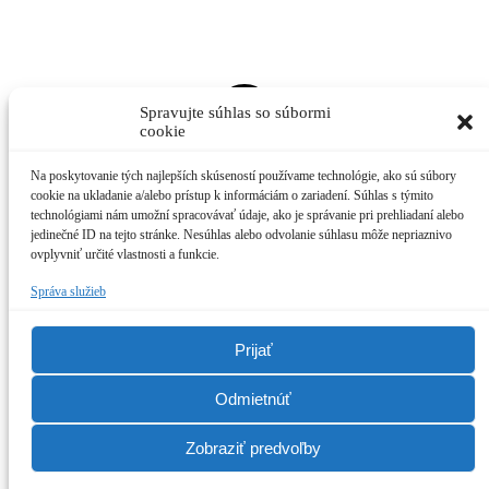
t
T
Spravujte súhlas so súbormi
cookie
Na poskytovanie tých najlepších skúseností používame technológie, ako sú súbory
cookie na ukladanie a/alebo prístup k informáciám o zariadení. Súhlas s týmito
technológiami nám umožní spracovávať údaje, ako je správanie pri prehliadaní alebo
jedinečné ID na tejto stránke. Nesúhlas alebo odvolanie súhlasu môže nepriaznivo
ovplyvniť určité vlastnosti a funkcie.
Správa služieb
Prijať
Odmietnúť
Zobraziť predvoľby