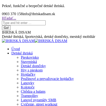
Skip
Pekné, funkčné a bezpečné detské ihriská.
to
0903 370 158
info@ihriskadisam.sk
content
Search:
Hľadať...
IHRISKÁ DISAM
Detské ihriská, športoviská, detské domčeky, mestský mobiliár
Úvod
Detské ihriská
Pieskovisko
Staveniská
Detské domčeky
Hry s pieskom
Hojdačky
Pružinové a prevažovacie hojdačky
Lanovky
Kolotoče
Chôdza a balans
Trampolíny
Lanové pyramídy SMB
Cvičenie, street workout