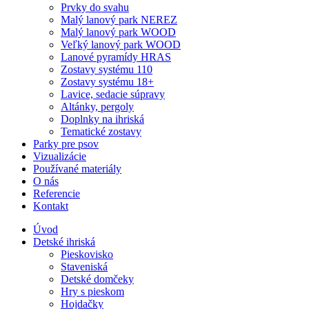
Prvky do svahu
Malý lanový park NEREZ
Malý lanový park WOOD
Veľký lanový park WOOD
Lanové pyramídy HRAS
Zostavy systému 110
Zostavy systému 18+
Lavice, sedacie súpravy
Altánky, pergoly
Doplnky na ihriská
Tematické zostavy
Parky pre psov
Vizualizácie
Používané materiály
O nás
Referencie
Kontakt
Úvod
Detské ihriská
Pieskovisko
Staveniská
Detské domčeky
Hry s pieskom
Hojdačky