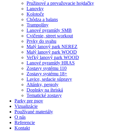
Pružinové a prevažovacie hojdačky
Lanovky
Kolotoče
Chôdza a balans
Trampolíny
Lanové pyramídy SMB
Cvičenie, street workout
Prvky do svahu
Malý lanový park NEREZ
Malý lanový park WOOD
Veľký lanový park WOOD
Lanové pyramídy HRAS
Zostavy systému 110
Zostavy systému 18+
Lavice, sedacie súpravy
Altánky, pergoly
Doplnky na ihriská
Tematické zostavy
Parky pre psov
Vizualizácie
Používané materiály
O nás
Referencie
Kontakt