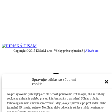
Copyright © 2017 DISAM s.r.o., Všetky práva vyhradené. |
Allweb sro
t
T
Spravujte súhlas so súbormi
cookie
Na poskytovanie tých najlepších skúseností používame technológie, ako sú súbory
cookie na ukladanie a/alebo prístup k informáciám o zariadení. Súhlas s týmito
technológiami nám umožní spracovávať údaje, ako je správanie pri prehliadaní alebo
jedinečné ID na tejto stránke. Nesúhlas alebo odvolanie súhlasu môže nepriaznivo