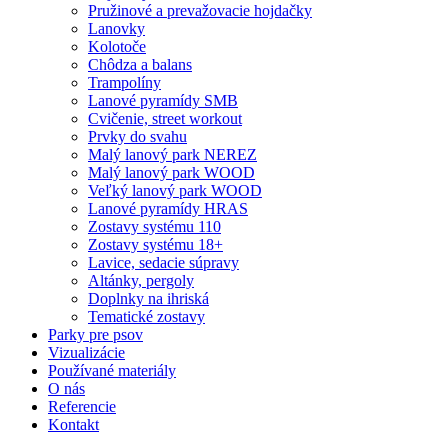
Pružinové a prevažovacie hojdačky
Lanovky
Kolotoče
Chôdza a balans
Trampolíny
Lanové pyramídy SMB
Cvičenie, street workout
Prvky do svahu
Malý lanový park NEREZ
Malý lanový park WOOD
Veľký lanový park WOOD
Lanové pyramídy HRAS
Zostavy systému 110
Zostavy systému 18+
Lavice, sedacie súpravy
Altánky, pergoly
Doplnky na ihriská
Tematické zostavy
Parky pre psov
Vizualizácie
Používané materiály
O nás
Referencie
Kontakt