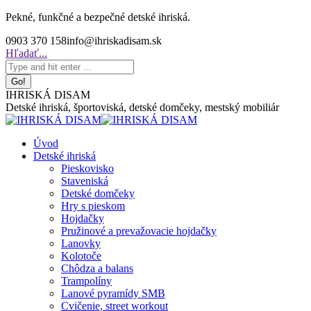
Skip
Pekné, funkčné a bezpečné detské ihriská.
to
0903 370 158
info@ihriskadisam.sk
content
Search:
Hľadať...
IHRISKÁ DISAM
Detské ihriská, športoviská, detské domčeky, mestský mobiliár
Úvod
Detské ihriská
Pieskovisko
Staveniská
Detské domčeky
Hry s pieskom
Hojdačky
Pružinové a prevažovacie hojdačky
Lanovky
Kolotoče
Chôdza a balans
Trampolíny
Lanové pyramídy SMB
Cvičenie, street workout