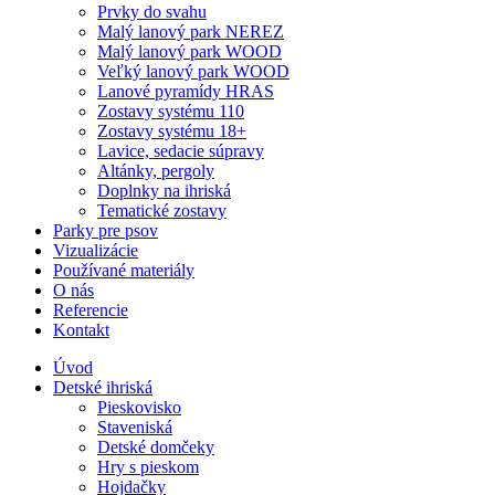
Prvky do svahu
Malý lanový park NEREZ
Malý lanový park WOOD
Veľký lanový park WOOD
Lanové pyramídy HRAS
Zostavy systému 110
Zostavy systému 18+
Lavice, sedacie súpravy
Altánky, pergoly
Doplnky na ihriská
Tematické zostavy
Parky pre psov
Vizualizácie
Používané materiály
O nás
Referencie
Kontakt
Úvod
Detské ihriská
Pieskovisko
Staveniská
Detské domčeky
Hry s pieskom
Hojdačky