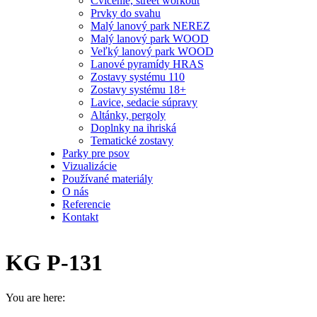
Cvičenie, street workout
Prvky do svahu
Malý lanový park NEREZ
Malý lanový park WOOD
Veľký lanový park WOOD
Lanové pyramídy HRAS
Zostavy systému 110
Zostavy systému 18+
Lavice, sedacie súpravy
Altánky, pergoly
Doplnky na ihriská
Tematické zostavy
Parky pre psov
Vizualizácie
Používané materiály
O nás
Referencie
Kontakt
KG P-131
You are here: