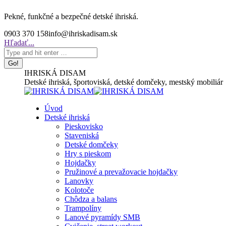
Skip
Pekné, funkčné a bezpečné detské ihriská.
to
content
0903 370 158
info@ihriskadisam.sk
Search:
Hľadať...
IHRISKÁ DISAM
Detské ihriská, športoviská, detské domčeky, mestský mobiliár
Úvod
Detské ihriská
Pieskovisko
Staveniská
Detské domčeky
Hry s pieskom
Hojdačky
Pružinové a prevažovacie hojdačky
Lanovky
Kolotoče
Chôdza a balans
Trampolíny
Lanové pyramídy SMB