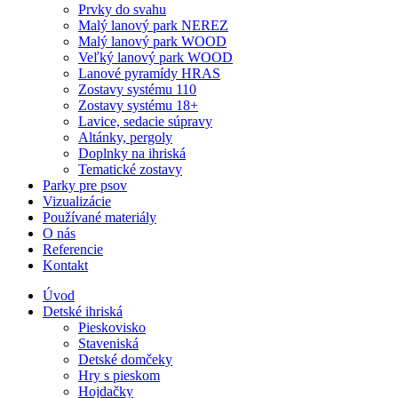
Prvky do svahu
Malý lanový park NEREZ
Malý lanový park WOOD
Veľký lanový park WOOD
Lanové pyramídy HRAS
Zostavy systému 110
Zostavy systému 18+
Lavice, sedacie súpravy
Altánky, pergoly
Doplnky na ihriská
Tematické zostavy
Parky pre psov
Vizualizácie
Používané materiály
O nás
Referencie
Kontakt
Úvod
Detské ihriská
Pieskovisko
Staveniská
Detské domčeky
Hry s pieskom
Hojdačky