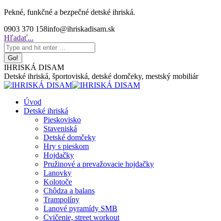
Skip
Pekné, funkčné a bezpečné detské ihriská.
to
0903 370 158
info@ihriskadisam.sk
content
Search:
Hľadať...
IHRISKÁ DISAM
Detské ihriská, športoviská, detské domčeky, mestský mobiliár
Úvod
Detské ihriská
Pieskovisko
Staveniská
Detské domčeky
Hry s pieskom
Hojdačky
Pružinové a prevažovacie hojdačky
Lanovky
Kolotoče
Chôdza a balans
Trampolíny
Lanové pyramídy SMB
Cvičenie, street workout