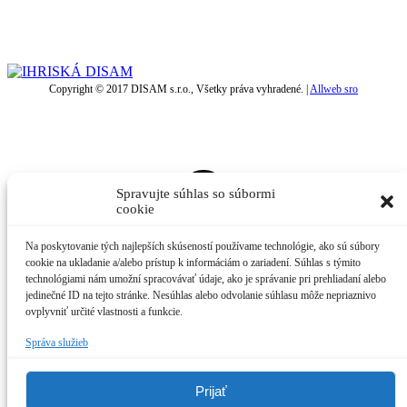
Copyright © 2017 DISAM s.r.o., Všetky práva vyhradené. |
Allweb sro
t
T
Spravujte súhlas so súbormi
cookie
Na poskytovanie tých najlepších skúseností používame technológie, ako sú súbory
cookie na ukladanie a/alebo prístup k informáciám o zariadení. Súhlas s týmito
technológiami nám umožní spracovávať údaje, ako je správanie pri prehliadaní alebo
jedinečné ID na tejto stránke. Nesúhlas alebo odvolanie súhlasu môže nepriaznivo
ovplyvniť určité vlastnosti a funkcie.
Správa služieb
Prijať