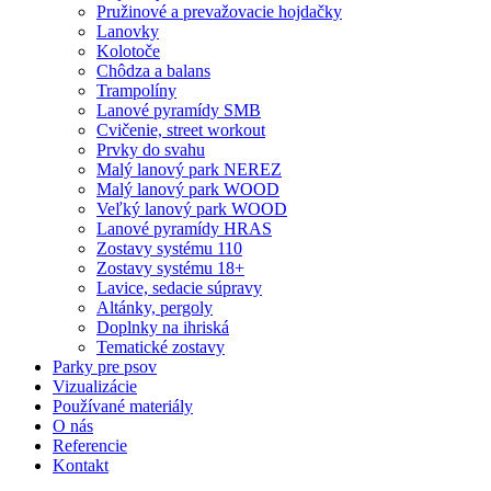
Pružinové a prevažovacie hojdačky
Lanovky
Kolotoče
Chôdza a balans
Trampolíny
Lanové pyramídy SMB
Cvičenie, street workout
Prvky do svahu
Malý lanový park NEREZ
Malý lanový park WOOD
Veľký lanový park WOOD
Lanové pyramídy HRAS
Zostavy systému 110
Zostavy systému 18+
Lavice, sedacie súpravy
Altánky, pergoly
Doplnky na ihriská
Tematické zostavy
Parky pre psov
Vizualizácie
Používané materiály
O nás
Referencie
Kontakt